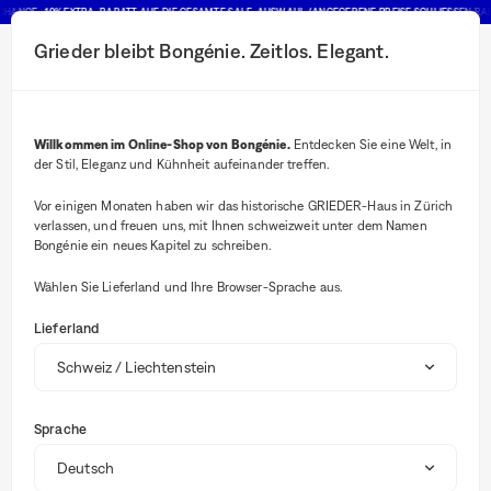
HANCE : 10% EXTRA-RABATT AUF DIE GESAMTE SALE-AUSWAHL (ANGEGEBENE PREISE SCHLIESSEN RABAT
Grieder bleibt Bongénie. Zeitlos. Elegant.
Suchen-Button
Ihre Benachrichtig
Warenkorb-Butt
2
Menü
Willkommen im Online-Shop von Bongénie.
Entdecken Sie eine Welt, in
der Stil, Eleganz und Kühnheit aufeinander treffen.
Vor einigen Monaten haben wir das historische GRIEDER-Haus in Zürich
verlassen, und freuen uns, mit Ihnen schweizweit unter dem Namen
Bongénie ein neues Kapitel zu schreiben.
Sale
Wählen Sie Lieferland und Ihre Browser-Sprache aus.
Lieferland
Sommer-Shop
Marken
Sprache
Mode