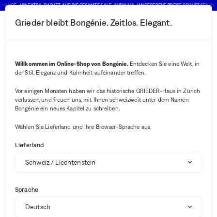
CE : 10% EXTRA-RABATT AUF DIE GESAMTE SALE-AUSWAHL (ANGEGEBENE PREISE SCHLIESSEN RABATT B
Grieder bleibt Bongénie. Zeitlos. Elegant.
Suchen-Button
Ihre Benachrichtig
Warenkorb-Butt
Sortieren und filtern
(1)
2
Menü
Sale
Herren
Willkommen im Online-Shop von Bongénie.
Entdecken Sie eine Welt, in
der Stil, Eleganz und Kühnheit aufeinander treffen.
Sale
Vor einigen Monaten haben wir das historische GRIEDER-Haus in Zürich
LAST CHANCE 10% Extra-Rabatt auf die gesamte Sale-Auswahl Bis
verlassen, und freuen uns, mit Ihnen schweizweit unter dem Namen
10. August (Die angezeigten Preise enthalten bereits den Rabatt)
Bongénie ein neues Kapitel zu schreiben.
Sale
Wählen Sie Lieferland und Ihre Browser-Sprache aus.
Lieferland
Sommer-Shop
Marken
Sprache
Mode