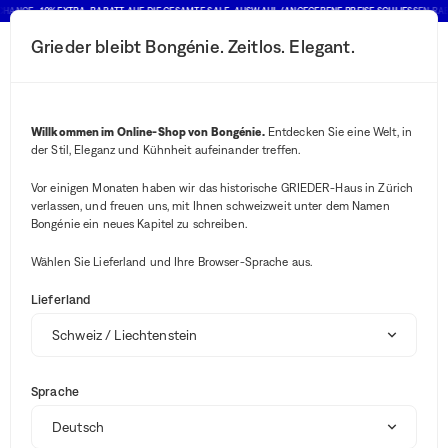
NCE : 10% EXTRA-RABATT AUF DIE GESAMTE SALE-AUSWAHL (ANGEGEBENE PREISE SCHLIESSEN RABATT 
Grieder bleibt Bongénie. Zeitlos. Elegant.
Suchen-Button
Ihre Benachrichtig
Warenkorb-Butt
2
Menü
Eaux de Toilette
Parfüms
Willkommen im Online-Shop von Bongénie.
Entdecken Sie eine Welt, in
Eaux de Toilette
der Stil, Eleganz und Kühnheit aufeinander treffen.
Vor einigen Monaten haben wir das historische GRIEDER-Haus in Zürich
verlassen, und freuen uns, mit Ihnen schweizweit unter dem Namen
Bongénie ein neues Kapitel zu schreiben.
Parfüms
Eaux de Toilette
Alle anzeigen
30
Sale
Wählen Sie Lieferland und Ihre Browser-Sprache aus.
Lieferland
Sommer-Shop
Marken
Sprache
Mode