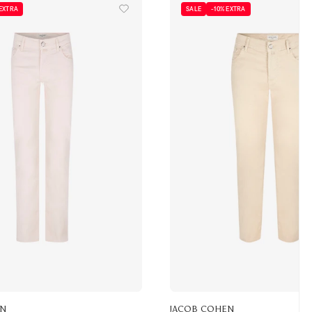
 EXTRA
SALE
-10% EXTRA
EN
JACOB COHEN