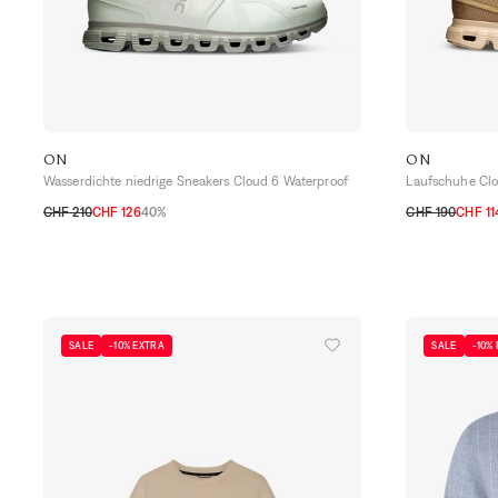
ON
ON
Wasserdichte niedrige Sneakers Cloud 6 Waterproof
Laufschuhe Cl
CHF 210
CHF 126
40%
CHF 190
CHF 11
40
41
42
42,5
43
44
44,5
45
40
40,5
41
4
SALE
-10% EXTRA
SALE
-10%