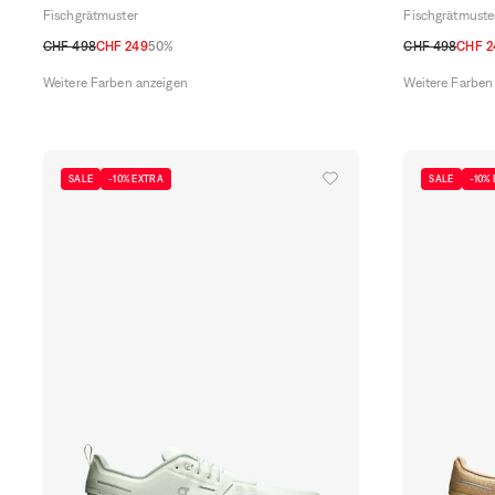
Fischgrätmuster
Fischgrätmuste
CHF 498
CHF 249
50%
CHF 498
CHF 2
48 CH
50 CH
52 CH
54 CH
48 CH
50 CH
Weitere Farben anzeigen
Weitere Farben
SALE
-10% EXTRA
SALE
-10%