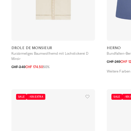
DROLE DE MONSIEUR
HERNO
Kurzärmeliges Baumwollhemd mit Lochstickerei D
Bundfalten-Ber
Miroir
CHF 249
CHF 1
CHF 349
CHF 174.50
50%
S
M
L
XL
Weitere Farben
S
M
L
XL
XXL
SALE
-10% EXTRA
SALE
-10%