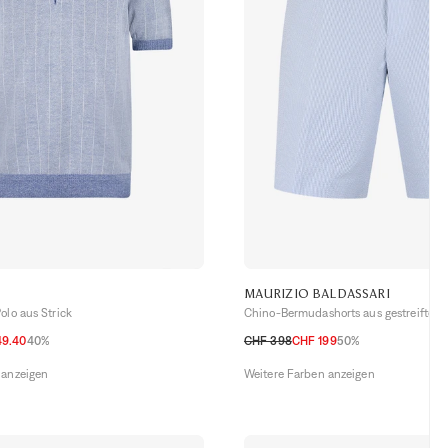
MAURIZIO BALDASSARI
olo aus Strick
Chino-Bermudashorts aus gestreiftem
49.40
40%
CHF 398
CHF 199
50%
52 CH
54 CH
56 CH
48 CH
50 CH
52 CH
54 CH
 anzeigen
Weitere Farben anzeigen