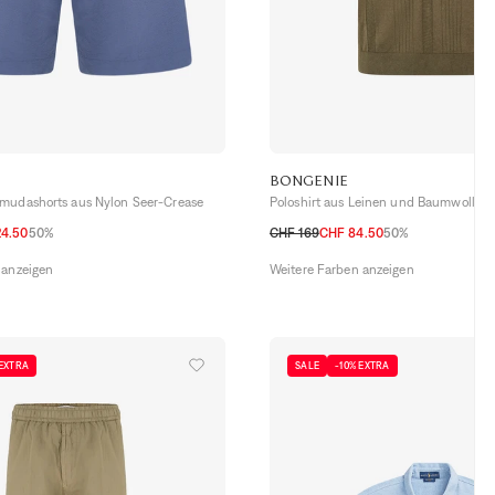
BONGENIE
mudashorts aus Nylon Seer-Crease
Poloshirt aus Leinen und Baumwolle
24.50
50%
CHF 169
CHF 84.50
50%
46 CH
48 CH
50 CH
52 CH
54 CH
 anzeigen
Weitere Farben anzeigen
 EXTRA
SALE
-10% EXTRA