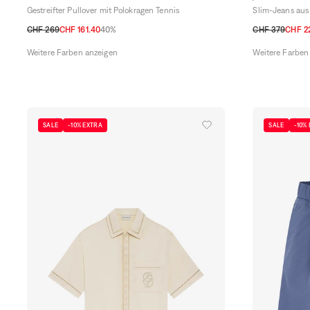
Gestreifter Pullover mit Polokragen Tennis
Slim-Jeans au
CHF 269
CHF 161.40
40%
CHF 379
CHF 2
48 CH
50 CH
52 CH
54 CH
56 CH
30
31
32
33
Weitere Farben anzeigen
Weitere Farben
SALE
-10% EXTRA
SALE
-10%