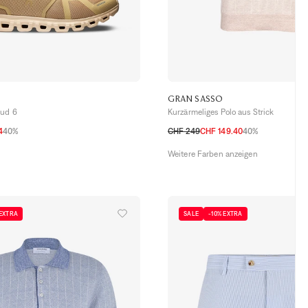
GRAN SASSO
oud 6
Kurzärmeliges Polo aus Strick
4
40%
CHF 249
CHF 149.40
40%
2
42,5
43
44
44,5
45
46
48 CH
50 CH
52 CH
54 CH
56 CH
Weitere Farben anzeigen
 EXTRA
SALE
-10% EXTRA