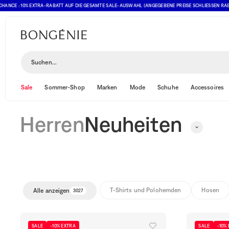
 : 10% EXTRA-RABATT AUF DIE GESAMTE SALE-AUSWAHL (ANGEGEBENE PREISE SCHLIESSEN RABATT BER
Neuheiten
Suchen...
Sale
Sommer-Shop
Marken
Mode
Schuhe
Accessoires
Herren
Neuheiten
T-Shirts und Polohemden
Hosen
Alle anzeigen
3027
SALE
-10% EXTRA
SALE
-10%