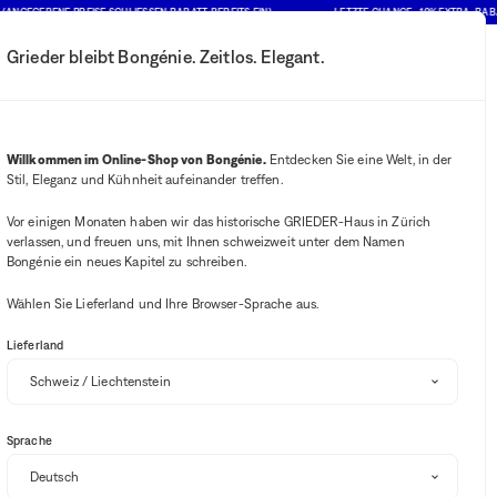
BENE PREISE SCHLIESSEN RABATT BEREITS EIN)
LETZTE CHANCE : 10% EXTRA-RABATT AU
Grieder bleibt Bongénie. Zeitlos. Elegant.
Mein Konto
Ihre Benachrichtigung
Wishlist-Button
Warenkorb-B
2
Mein Geschäft auswählen
Willkommen im Online-Shop von Bongénie.
Entdecken Sie eine Welt, in der
Stil, Eleganz und Kühnheit aufeinander treffen.
BG Club
Vor einigen Monaten haben wir das historische GRIEDER-Haus in Zürich
verlassen, und freuen uns, mit Ihnen schweizweit unter dem Namen
Bongénie ein neues Kapitel zu schreiben.
Wählen Sie Lieferland und Ihre Browser-Sprache aus.
Lieferland
Hüte
Kappen
Lederwaren
Pullover und Strick
Jacken
Sortieren und filtern
Sprache
SALE
-10% EXTRA