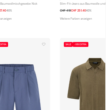
s Baumwollmischgewebe Nick
Slim-Fit-Jeans aus Baumwolle und Le
27.40
40%
CHF 419
CHF 251.40
40%
34
35
36
37
38
40
30
31
32
33
34
35
36
37
38
4
 anzeigen
Weitere Farben anzeigen
 EXTRA
SALE
-10% EXTRA