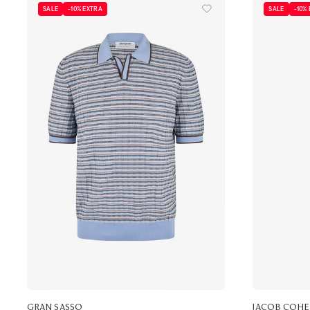
SALE
-10% EXTRA
SALE
-10%
GRAN SASSO
JACOB COH