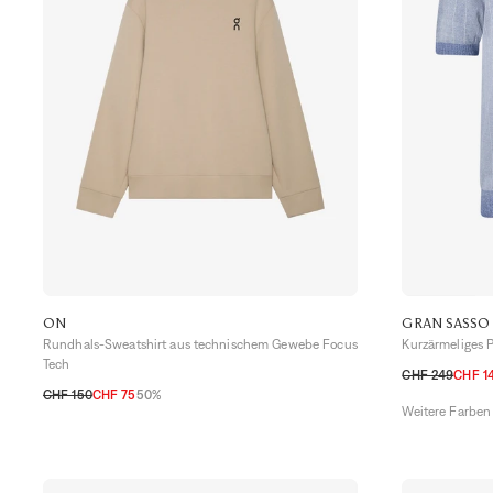
ON
GRAN SASSO
Rundhals-Sweatshirt aus technischem Gewebe Focus
Kurzärmeliges P
Tech
CHF 249
CHF 1
CHF 150
CHF 75
50%
48 CH
50 CH
Weitere Farben
S
M
L
XL