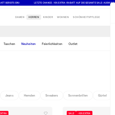
EITS EIN)
LETZTE CHANCE : 10% EXTRA-RABATT AUF DIE GESAMTE SALE-AUSWAHL (ANGEGE
DAMEN
HERREN
KINDER
WOHNEN
SCHÖNHEITSPFLEGE
Taschen
Neuheiten
Feierlichkeiten
Outlet
Jeans
Hemden
Sneakers
Sonnenbrillen
Gürtel
 EXTRA
SALE
-10% EXTRA