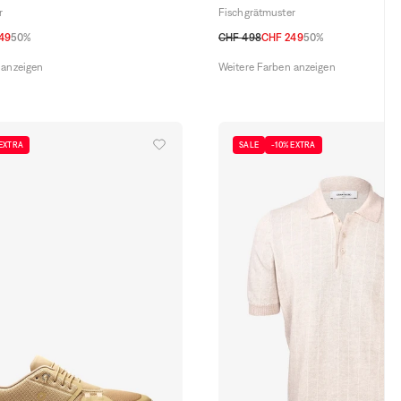
r
Fischgrätmuster
49
50%
CHF 498
CHF 249
50%
52 CH
54 CH
48 CH
50 CH
52 CH
54 CH
 anzeigen
Weitere Farben anzeigen
 EXTRA
SALE
-10% EXTRA