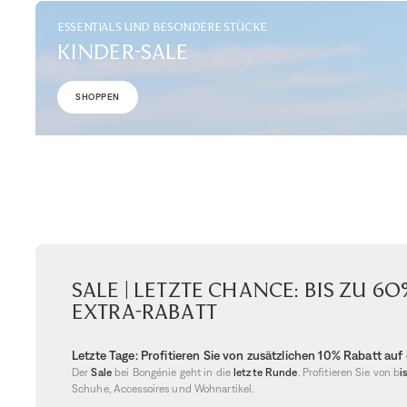
ESSENTIALS UND BESONDERE STÜCKE
KINDER-SALE
SHOPPEN
Sale | Letzte Chance: bis zu 6
Extra-Rabatt
Letzte Tage: Profitieren Sie von zusätzlichen 10% Rabatt au
Der
Sale
bei Bongénie geht in die
letzte Runde
. Profitieren Sie von b
i
Schuhe, Accessoires und Wohnartikel.