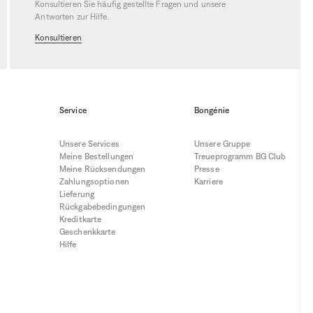
Konsultieren Sie häufig gestellte Fragen und unsere
Antworten zur Hilfe.
Konsultieren
e-Filialen in der Schweiz
. Profitieren
mte Sale-Sortiment
bis zum 10. August
erkaufssortiment, gemäss den
Service
Bongénie
Unsere Services
Unsere Gruppe
Meine Bestellungen
Treueprogramm BG Club
Meine Rücksendungen
Presse
Zahlungsoptionen
Karriere
Lieferung
Rückgabebedingungen
Kreditkarte
Geschenkkarte
Hilfe