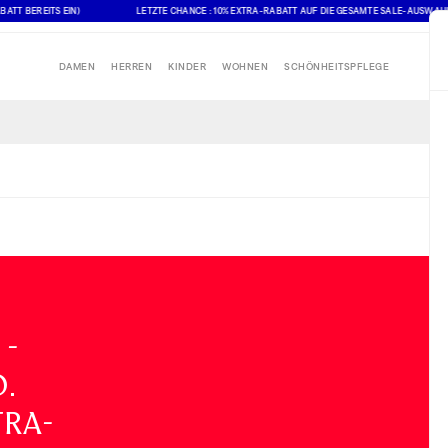
EREITS EIN)
LETZTE CHANCE : 10% EXTRA-RABATT AUF DIE GESAMTE SALE-AUSWAHL (ANGE
DAMEN
HERREN
KINDER
WOHNEN
SCHÖNHEITSPFLEGE
 -
0.
ra-