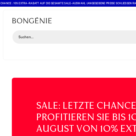
E : 10% EXTRA-RABATT AUF DIE GESAMTE SALE-AUSWAHL (ANGEGEBENE PREISE SCHLIESSEN RABATT B
Suchen...
SALE: LETZTE CHANCE
Profitieren Sie bis 1
August von 10% Ext