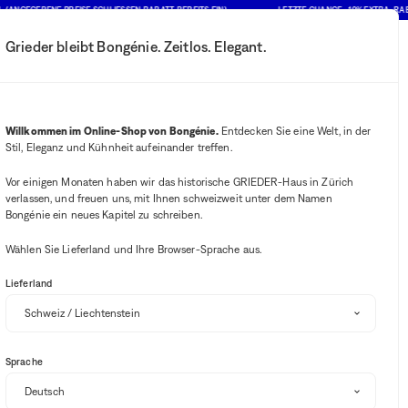
GEBENE PREISE SCHLIESSEN RABATT BEREITS EIN)
LETZTE CHANCE : 10% EXTRA-RABATT A
Grieder bleibt Bongénie. Zeitlos. Elegant.
Mein Konto
Ihre Benachrichtigung
Wishlist-Button
Warenkorb-B
2
Mein Geschäft auswählen
Willkommen im Online-Shop von Bongénie.
Entdecken Sie eine Welt, in der
Stil, Eleganz und Kühnheit aufeinander treffen.
Vor einigen Monaten haben wir das historische GRIEDER-Haus in Zürich
verlassen, und freuen uns, mit Ihnen schweizweit unter dem Namen
Bongénie ein neues Kapitel zu schreiben.
Wählen Sie Lieferland und Ihre Browser-Sprache aus.
Lieferland
Sprache