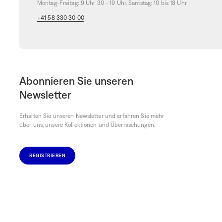
ohne Ihr Budget zu sprengen.
Montag-Freitag: 9 Uhr 30 - 19 Uhr. Samstag: 10 bis 18 Uhr
+41 58 330 30 00
Nutzen Sie die letzten Tage des Sales
Entdecken Sie das Sale-Angebot auf
bongenie.ch
und in den
Bongéni
Sie von
bis zu 60% Rabatt
sowie von
zusätzlichen 10% auf das gesa
2026*.
*Angebot gültig bis zum 10. August 2026 auf das gesamte Schlussv
geltenden Bedingungen und solange der Vorrat reicht.
Abonnieren Sie unseren
Newsletter
Erhalten Sie unseren Newsletter und erfahren Sie mehr
über uns, unsere Kollektionen und Überraschungen.
REGISTRIEREN