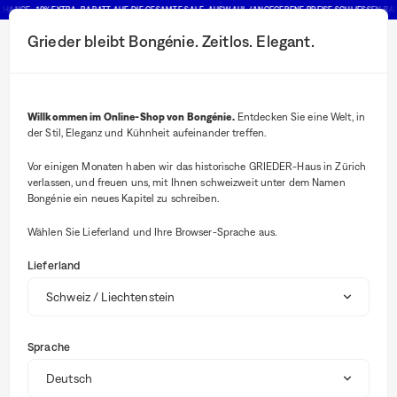
HANCE : 10% EXTRA-RABATT AUF DIE GESAMTE SALE-AUSWAHL (ANGEGEBENE PREISE SCHLIESSEN RABAT
Grieder bleibt Bongénie. Zeitlos. Elegant.
Suchen-Button
Ihre Benachrichtig
Warenkorb-Butt
2
Menü
Willkommen im Online-Shop von Bongénie.
Entdecken Sie eine Welt, in
der Stil, Eleganz und Kühnheit aufeinander treffen.
Vor einigen Monaten haben wir das historische GRIEDER-Haus in Zürich
verlassen, und freuen uns, mit Ihnen schweizweit unter dem Namen
Bongénie ein neues Kapitel zu schreiben.
Sale
Wählen Sie Lieferland und Ihre Browser-Sprache aus.
Lieferland
Sommer-Shop
Marken
Sprache
Mode