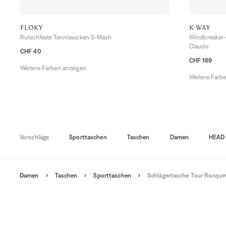
FLOKY
K-WAY
Rutschfeste Tennissocken S-Mash
Windbreaker-J
Claude
CHF 40
M/L
XS/S
L/XL
CHF 169
Weitere Farben anzeigen
S
M
L
XL
Weitere Farb
Vorschläge
Sporttaschen
Taschen
Damen
HEAD
Damen
Taschen
Sporttaschen
Schlägertasche Tour Racque