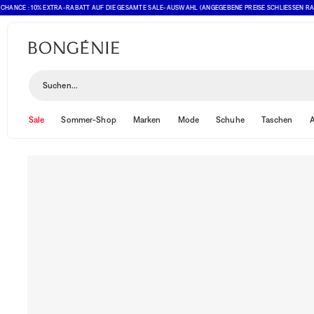
 : 10% EXTRA-RABATT AUF DIE GESAMTE SALE-AUSWAHL (ANGEGEBENE PREISE SCHLIESSEN RABATT BER
Suchen...
Sale
Sommer-Shop
Marken
Mode
Schuhe
Taschen
A