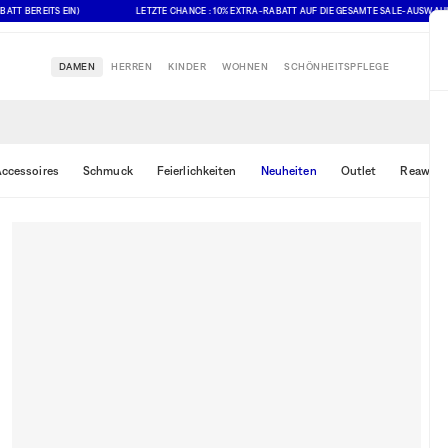
EITS EIN)
LETZTE CHANCE : 10% EXTRA-RABATT AUF DIE GESAMTE SALE-AUSWAHL (ANGEG
DAMEN
HERREN
KINDER
WOHNEN
SCHÖNHEITSPFLEGE
ccessoires
Schmuck
Feierlichkeiten
Neuheiten
Outlet
Reawake