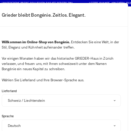
EBENE PREISE SCHLIESSEN RABATT BEREITS EIN)
LETZTE CHANCE : 10% EXTRA-RABATT AU
Grieder bleibt Bongénie. Zeitlos. Elegant.
Mein Konto
Ihre Benachrichtigung
Wishlist-Button
Warenkorb-B
2
Mein Geschäft auswählen
Willkommen im Online-Shop von Bongénie.
Entdecken Sie eine Welt, in der
Stil, Eleganz und Kühnheit aufeinander treffen.
BG Club
 & Bongénie
Vor einigen Monaten haben wir das historische GRIEDER-Haus in Zürich
verlassen, und freuen uns, mit Ihnen schweizweit unter dem Namen
LIEFERENGPASS
Bongénie ein neues Kapitel zu schreiben.
Wählen Sie Lieferland und Ihre Browser-Sprache aus.
HEAD
Schlägertasche Tour Racquet Bag XL
Lieferland
BG
CHF 145
CHF 87
40%
+ 87
Sprache
Einheitsgrösse