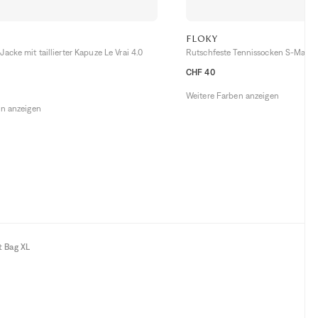
FLOKY
acke mit taillierter Kapuze Le Vrai 4.0
Rutschfeste Tennissocken S-Mash
CHF 40
L/XL
M/L
XS/S
Weitere Farben anzeigen
en anzeigen
t Bag XL