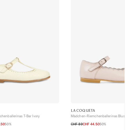
A
LA COQUETA
enballerinas T-Bar Ivory
Mädchen-Riemchenballerinas Blush S
.50
50%
CHF 89
CHF 44.50
50%
31
32
27
28
29
30
31
32