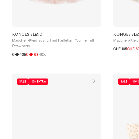
KONGES SLØJD
KONGES SLØ
Mädchen-Kleid aus Tüll mit Pailletten Yvonne Frill
Mädchen-Kleid a
Strawberry
CHF 105
CHF 6
CHF 105
CHF 63
40%
2A
3A
4A
5-
2A
3A
4A
5-6A
SALE
-10% EXTRA
SALE
-10%