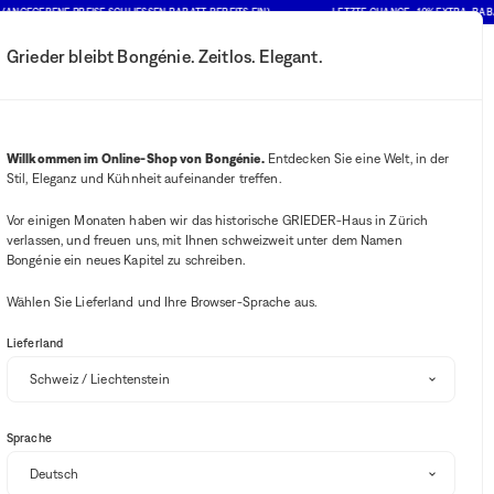
BENE PREISE SCHLIESSEN RABATT BEREITS EIN)
LETZTE CHANCE : 10% EXTRA-RABATT AU
Grieder bleibt Bongénie. Zeitlos. Elegant.
Mein Konto
Ihre Benachrichtigung
Wishlist-Button
Warenkorb-B
2
Mein Geschäft auswählen
Willkommen im Online-Shop von Bongénie.
Entdecken Sie eine Welt, in der
Stil, Eleganz und Kühnheit aufeinander treffen.
BG Club
Vor einigen Monaten haben wir das historische GRIEDER-Haus in Zürich
verlassen, und freuen uns, mit Ihnen schweizweit unter dem Namen
Bongénie ein neues Kapitel zu schreiben.
Wählen Sie Lieferland und Ihre Browser-Sprache aus.
Lieferland
Sortieren und filtern
(1)
Sprache
SALE
-10% EXTRA