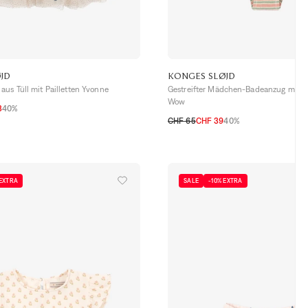
JD
KONGES SLØJD
us Tüll mit Pailletten Yvonne
Gestreifter Mädchen-Badeanzug mit S
Wow
3
40%
6A
CHF 65
CHF 39
40%
2A
3A
4A
18M
5-6A
 EXTRA
SALE
-10% EXTRA