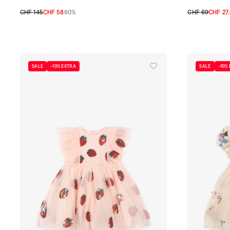
CHF 145
CHF 58
60%
CHF 69
CHF 27
28
29
30
31
32
33
34
35
36
TU
SALE
-10% EXTRA
SALE
-10%