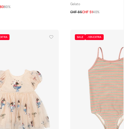
Gelato
.60
60%
CHF 85
CHF 51
40%
2A
3A
4A
18M
5-6A
 EXTRA
SALE
-10% EXTRA