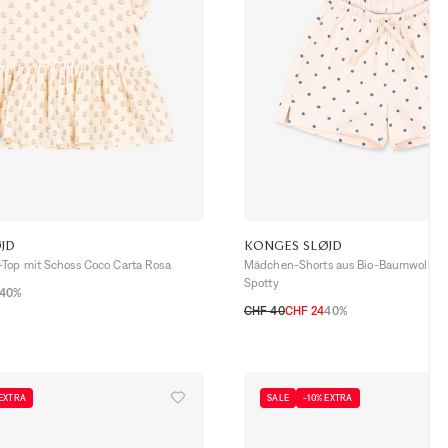
JD
KONGES SLØJD
Top mit Schoss Coco Carta Rosa
Mädchen-Shorts aus Bio-Baumwolle m
Spotty
40%
6A
CHF 40
CHF 24
40%
2A
3A
4A
5A
6A
 EXTRA
SALE
-10% EXTRA