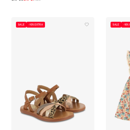
2A
3A
4A
5-6A
SALE
-10% EXTRA
SALE
-10%