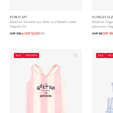
POM D'API
KONGES SLØ
Mädchen-Sandalen aus Glatt- und Metallic-Leder
Mädchen-Träger
Plagette Oto
gekreuzten Trä
CHF 105
CHF 52.50
50%
CHF 65
CHF 39
ab
28
29
30
31
32
33
34
2A
3A
4A
1
SALE
-10% EXTRA
SALE
-10%