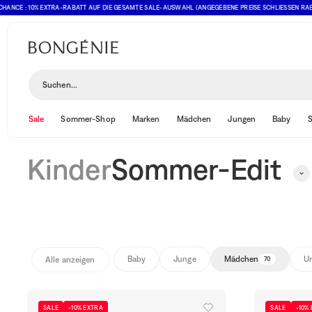
 : 10% EXTRA-RABATT AUF DIE GESAMTE SALE-AUSWAHL (ANGEGEBENE PREISE SCHLIESSEN RABATT BER
Sommer-Edit
Sortieren und filtern
(1)
Suchen...
Sale
Sommer-Shop
Marken
Mädchen
Jungen
Baby
S
Kinder
Sommer-Edit
Baby
Junge
Mädchen
Un
Alle anzeigen
70
SALE
-10% EXTRA
SALE
-10%