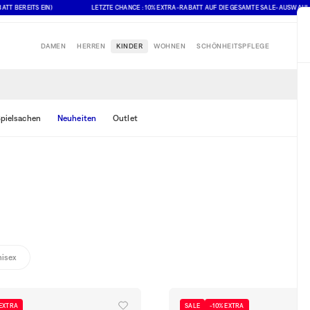
EITS EIN)
LETZTE CHANCE : 10% EXTRA-RABATT AUF DIE GESAMTE SALE-AUSWAHL (ANGEGE
DAMEN
HERREN
KINDER
WOHNEN
SCHÖNHEITSPFLEGE
pielsachen
Neuheiten
Outlet
isex
 EXTRA
SALE
-10% EXTRA