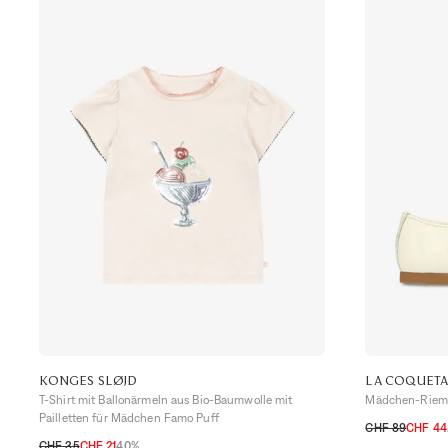
KONGES SLØJD
LA COQUET
T-Shirt mit Ballonärmeln aus Bio-Baumwolle mit
Mädchen-Riemch
Pailletten für Mädchen Famo Puff
CHF 89
CHF 44
CHF 35
CHF 21
40%
27
28
29
30