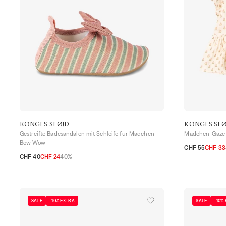
KONGES SLØJD
KONGES SLØ
Gestreifte Badesandalen mit Schleife für Mädchen
Mädchen-Gaze-
Bow Wow
CHF 55
CHF 33
CHF 40
CHF 24
40%
2A
3A
4A
5-
22-23
24-25
26-27
SALE
-10% EXTRA
SALE
-10%