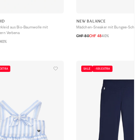
JD
NEW BALANCE
kleid aus Bio-Baumwolle mit
Mädchen-Sneaker mit Bungee-Schnü
gern Verbena
CHF 80
CHF 48
40%
40%
33
28
29
30
31
32
8M
5-6A
 EXTRA
SALE
-10% EXTRA