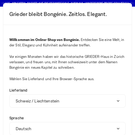
E : 10% EXTRA-RABATT AUF DIE GESAMTE SALE-AUSWAHL (ANGEGEBENE PREISE SCHLIESSEN RABATT BE
Grieder bleibt Bongénie. Zeitlos. Elegant.
Suchen-Button
Ihre Benachrichtig
Warenkorb-Butt
2
Menü
Accessoires
Baby
Willkommen im Online-Shop von Bongénie.
Entdecken Sie eine Welt, in
Accessoires
der Stil, Eleganz und Kühnheit aufeinander treffen.
Vor einigen Monaten haben wir das historische GRIEDER-Haus in Zürich
verlassen, und freuen uns, mit Ihnen schweizweit unter dem Namen
Bongénie ein neues Kapitel zu schreiben.
POLO RALPH LAUREN
BONGENIE
Alle anzeigen
62
Sale
Wählen Sie Lieferland und Ihre Browser-Sprache aus.
Lieferland
Sommer-Shop
SALE
-10% EXTRA
SALE
-10% EXTRA
Marken
Sprache
Mädchen