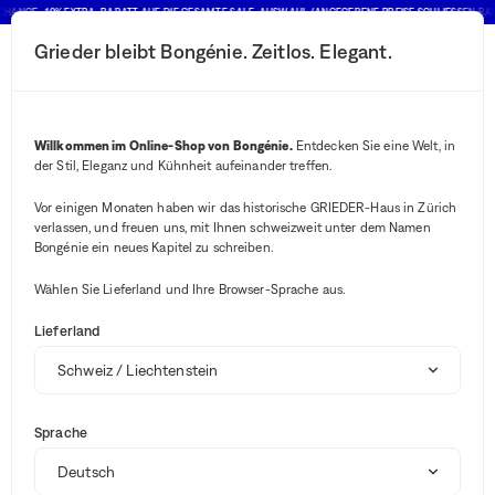
CE : 10% EXTRA-RABATT AUF DIE GESAMTE SALE-AUSWAHL (ANGEGEBENE PREISE SCHLIESSEN RABATT B
Grieder bleibt Bongénie. Zeitlos. Elegant.
Suchen-Button
Ihre Benachrichtig
Warenkorb-Butt
2
Menü
Marke Bellerose
Willkommen im Online-Shop von Bongénie.
Entdecken Sie eine Welt, in
der Stil, Eleganz und Kühnheit aufeinander treffen.
Vor einigen Monaten haben wir das historische GRIEDER-Haus in Zürich
verlassen, und freuen uns, mit Ihnen schweizweit unter dem Namen
Bongénie ein neues Kapitel zu schreiben.
Mädchen
Alle anzeigen
35
Sale
Wählen Sie Lieferland und Ihre Browser-Sprache aus.
Lieferland
Sommer-Shop
SALE
-10% EXTRA
SALE
-10% EXTRA
Marken
Sprache
Mädchen