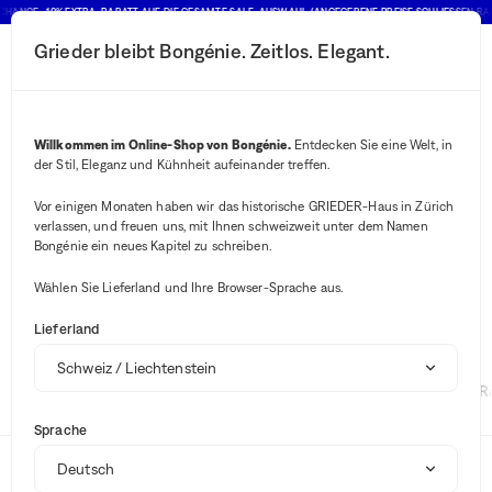
CHANCE : 10% EXTRA-RABATT AUF DIE GESAMTE SALE-AUSWAHL (ANGEGEBENE PREISE SCHLIESSEN RABA
Grieder bleibt Bongénie. Zeitlos. Elegant.
Suchen-Button
Ihre Benachrichtig
Warenkorb-Butt
2
Menü
Be Maad
Marke
Willkommen im Online-Shop von Bongénie.
Entdecken Sie eine Welt, in
Be Maad
der Stil, Eleganz und Kühnheit aufeinander treffen.
Vor einigen Monaten haben wir das historische GRIEDER-Haus in Zürich
verlassen, und freuen uns, mit Ihnen schweizweit unter dem Namen
Keine Ergebnisse ""
Bongénie ein neues Kapitel zu schreiben.
Sale
Be Maad für Damen
Wählen Sie Lieferland und Ihre Browser-Sprache aus.
Lieferland
Sommer-Shop
Vorschläge
Fabiana Filippi
Brunello Cucinelli
Polo R
Marken
Sprache
Mode