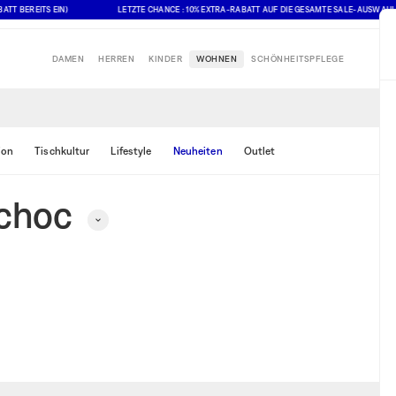
 BEREITS EIN)
LETZTE CHANCE : 10% EXTRA-RABATT AUF DIE GESAMTE SALE-AUSWAHL (A
DAMEN
HERREN
KINDER
WOHNEN
SCHÖNHEITSPFLEGE
ion
Tischkultur
Lifestyle
Neuheiten
Outlet
 choc