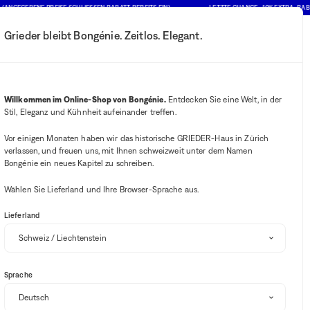
NGEGEBENE PREISE SCHLIESSEN RABATT BEREITS EIN)
LETZTE CHANCE : 10% EXTRA-RABAT
Grieder bleibt Bongénie. Zeitlos. Elegant.
Mein Konto
Ihre Benachrichtigung
Wishlist-Button
Warenkorb-B
2
Mein Geschäft auswählen
Willkommen im Online-Shop von Bongénie.
Entdecken Sie eine Welt, in der
Stil, Eleganz und Kühnheit aufeinander treffen.
BG Club
Vor einigen Monaten haben wir das historische GRIEDER-Haus in Zürich
verlassen, und freuen uns, mit Ihnen schweizweit unter dem Namen
Bongénie ein neues Kapitel zu schreiben.
Verfügbarkeit im Geschäft
Wählen Sie Lieferland und Ihre Browser-Sprache aus.
Lieferland
Sprache