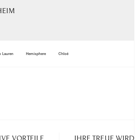
Heim
h Lauren
Hemisphere
Chloé
VE VORTEILE
IHRE TREUE WIRD 