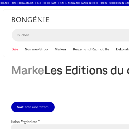
ANCE : 10% EXTRA-RABATT AUF DIE GESAMTE SALE-AUSWAHL (ANGEGEBENE PREISE SCHLIESSEN RABATT
Les Editions du choc
Suchen...
Sale
Sommer-Shop
Marken
Kerzen und Raumdüfte
Dekorat
Marke
Les Editions du
Sortieren und filtern
Keine Ergebnisse ""