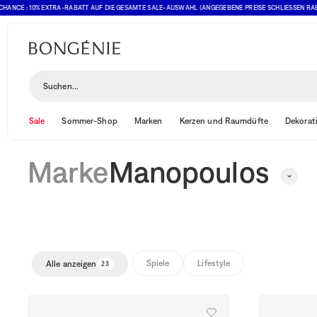
 : 10% EXTRA-RABATT AUF DIE GESAMTE SALE-AUSWAHL (ANGEGEBENE PREISE SCHLIESSEN RABATT BER
Manopoulos
Suchen...
Sale
Sommer-Shop
Marken
Kerzen und Raumdüfte
Dekorat
Marke
Manopoulos
Spiele
Lifestyle
Alle anzeigen
23