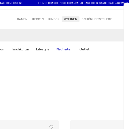
EITS EIN)
LETZTE CHANCE : 10% EXTRA-RABATT AUF DIE GESAMTE SALE-AUSWAHL (ANGEG
DAMEN
HERREN
KINDER
WOHNEN
SCHÖNHEITSPFLEGE
ion
Tischkultur
Lifestyle
Neuheiten
Outlet