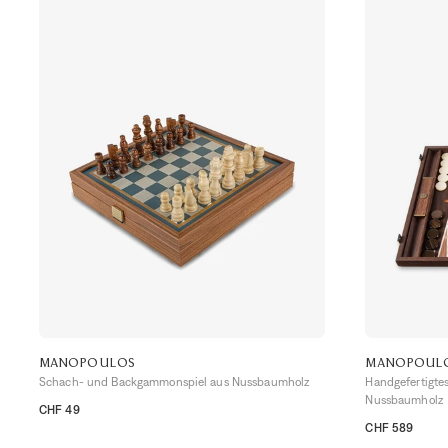
MANOPOULOS
MANOPOUL
Schach- und Backgammonspiel aus Nussbaumholz
Handgefertigte
Nussbaumholz
CHF 49
TU
CHF 589
TU