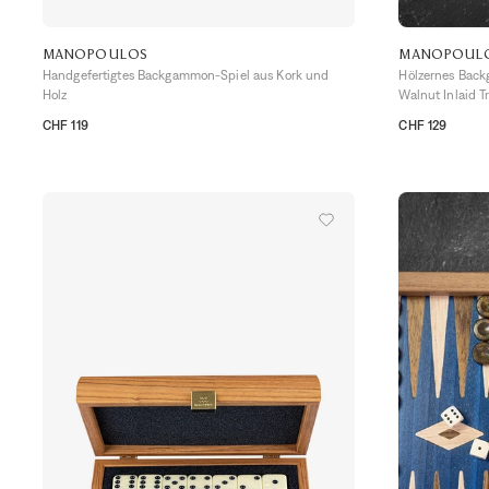
MANOPOULOS
MANOPOUL
Handgefertigtes Backgammon-Spiel aus Kork und
Hölzernes Bac
Holz
Walnut Inlaid T
CHF 119
CHF 129
TU
TU