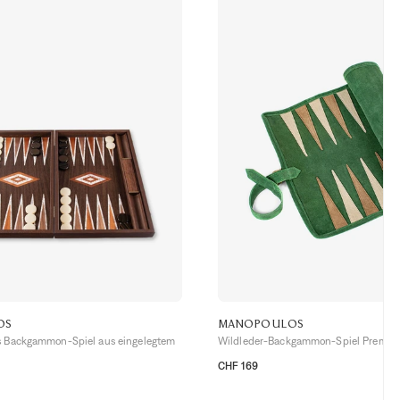
OS
MANOPOULOS
s Backgammon-Spiel aus eingelegtem
Wildleder-Backgammon-Spiel Premiu
CHF 169
TU