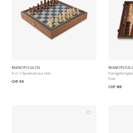
MANOPOULOS
MANOPOUL
4-in-1-Spieleset aus Holz
Handgefertigte
Kork
CHF 89
TU
CHF 189
TU