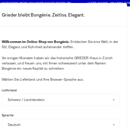
EBENE PREISE SCHLIESSEN RABATT BEREITS EIN)
LETZTE CHANCE : 10% EXTRA-RABATT AU
Grieder bleibt Bongénie. Zeitlos. Elegant.
Mein Konto
Ihre Benachrichtigung
Wishlist-Button
Warenkorb-B
2
Mein Geschäft auswählen
Willkommen im Online-Shop von Bongénie.
Entdecken Sie eine Welt, in der
Stil, Eleganz und Kühnheit aufeinander treffen.
BG Club
Vor einigen Monaten haben wir das historische GRIEDER-Haus in Zürich
verlassen, und freuen uns, mit Ihnen schweizweit unter dem Namen
Bongénie ein neues Kapitel zu schreiben.
Verfügbarkeit im Geschäft
Wählen Sie Lieferland und Ihre Browser-Sprache aus.
Lieferland
Sortieren und filtern
Sprache