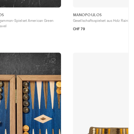
OS
MANOPOULOS
kgammon-Spielset American Green
Gesellschaftsspielset aus Holz Rainbow
ravel
CHF 79
TU