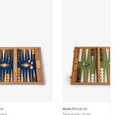
OS
MANOPOULOS
piele
Backgammon-Spiele