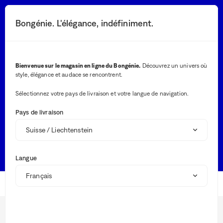
Les
informations
Bouton rechercher
Vos notifications
Bouton panier
2
Bongénie. L'élégance, indéfiniment.
Menu
que
vous
avez
sélectionnées
Besoin d’aide ?
ont
Bienvenue sur le magasin en ligne du Bongénie.
Découvrez un univers où
été
style, élégance et audace se rencontrent.
chargées.
Lor
Utilisez
l'on
la
Sélectionnez votre pays de livraison et votre langue de navigation.
sais
touche
Les recherches les plus fréquentes
des
Tab
Pays de livraison
val
pour
dan
SUIVRE MA COMMANDE
GUIDE DES TAILLES
naviguer
la
dans
bar
EFFECTUER UN RETOUR
le
de
contenu.
Langue
rec
des
sug
FAQ
Le BG Club
s'af
aut
BG Club
pou
Le BG Club
faci
la