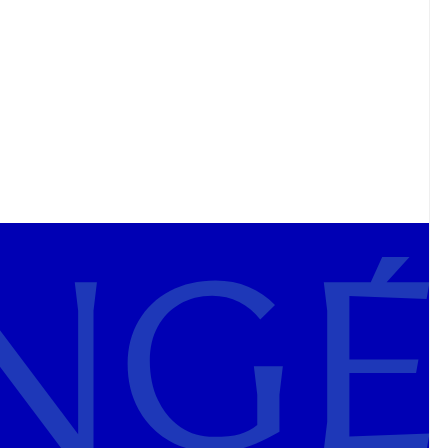
inée
.
 personnalisé en boutique aux avantages
ices exclusifs simplement en achetant un
r
l’élégance intemporelle
.
ire
r découvrir les nouvelles collections,
nauté.