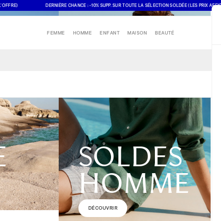
E)
DERNIÈRE CHANCE : -10% SUPP. SUR TOUTE LA SÉLECTION SOLDÉE (LES PRIX AFFICHÉS 
FEMME
HOMME
ENFANT
MAISON
BEAUTÉ
E
SOLDES
HOMME
DÉCOUVRIR