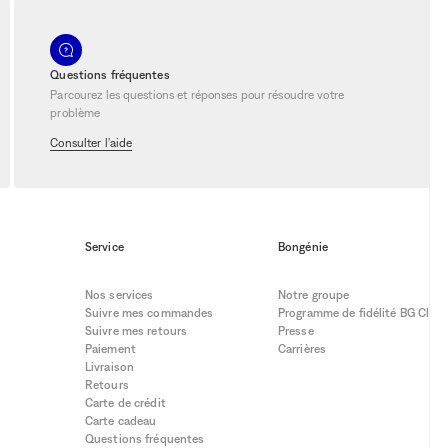
aire Suisse
.
ent, un témoignage de notre engagement
Questions fréquentes
Parcourez les questions et réponses pour résoudre votre
fusionnant style et qualité
pour créer
problème
Consulter l'aide
re
Service
Bongénie
Nos services
Notre groupe
l’élégance rencontre l’émotion
.
Suivre mes commandes
Programme de fidélité BG Club
licité pour créer des looks qui
Suivre mes retours
Presse
Paiement
Carrières
Livraison
ent harmonieusement et laissez-vous
Retours
Carte de crédit
Carte cadeau
Questions fréquentes