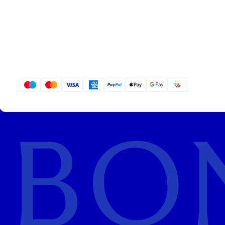
Entrez dans un monde de
services privilégiés
et d’une
attention raff
L’expérience Bongénie célèbre l’excellence à chaque étape du service
exclusifs réservés à nos membres.
Tout le monde peut
devenir membre du BG Club
et profiter de bénéf
produit ou en créant un compte.
Rejoindre le BG Club, c’est rejoindre une communauté passionnée pa
Pour nos clients les plus fidèles :
Accès exclusif
aux ventes privées
Invitations
à nos événements privés
Bons cadeaux
pour nos restaurants et bars
Retouches gratuites
sur les nouveaux vêtements
Points de fidélité
à chaque achat doublés le jour de votre anniversa
Restez connecté avec Bongénie
Suivez Bongénie sur
Instagram
et
abonnez-vous à notre newsletter
pou
les inspirations mode et les offres exclusives réservées à notre commu
Laissez-vous inspirer par
l’élégance intemporelle
, où que vous soyez.