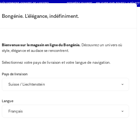
TIENNENT COMPTE DE L'OFFRE)
DERNIÈRE CHANCE : -10% SUPP. SUR TOUTE LA SÉLECTION SO
Bongénie. L'élégance, indéfiniment.
Mon compte
Vos notifications
Bouton Wishlist
Bouton panie
2
Choisir mon magasin
Bienvenue sur le magasin en ligne du Bongénie.
Découvrez un univers où
style, élégance et audace se rencontrent.
Sélectionnez votre pays de livraison et votre langue de navigation.
Pays de livraison
Langue