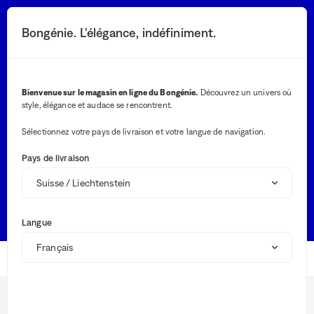
Vous
allez
Bouton rechercher
Vos notifications
Bouton panier
2
Bongénie. L'élégance, indéfiniment.
Menu
être
redirigé
vers
la
Besoin d’aide ?
description
Bienvenue sur le magasin en ligne du Bongénie.
Découvrez un univers où
détaillée
style, élégance et audace se rencontrent.
de
Lor
la
l'on
question.
Sélectionnez votre pays de livraison et votre langue de navigation.
sais
Les recherches les plus fréquentes
des
Pays de livraison
val
dan
SUIVRE MA COMMANDE
GUIDE DES TAILLES
la
bar
EFFECTUER UN RETOUR
de
Langue
rec
des
sug
FAQ
s'af
aut
BG Club
pou
Livraison
faci
la