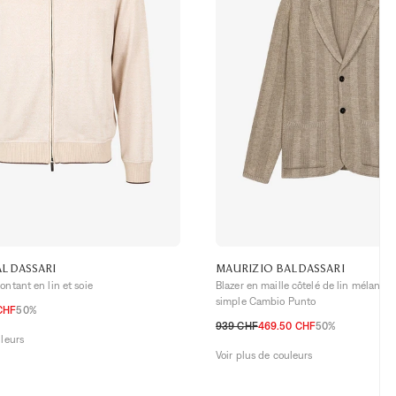
ALDASSARI
MAURIZIO BALDASSARI
ontant en lin et soie
Blazer en maille côtelé de lin mélang
simple Cambio Punto
CHF
50%
L
939 CHF
469.50 CHF
50%
uleurs
48 CH
50 CH
52 CH
54 CH
Voir plus de couleurs