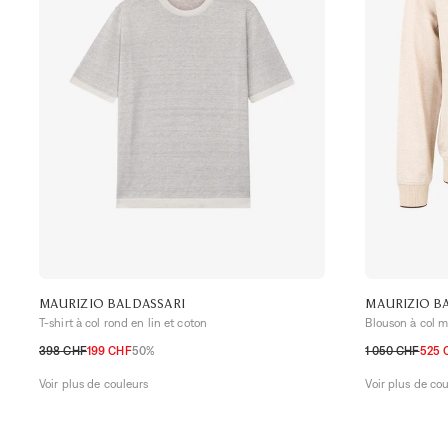
MAURIZIO BALDASSARI
MAURIZIO B
T-shirt à col rond en lin et coton
Blouson à col m
398 CHF
199 CHF
50%
1 050 CHF
525 
S
M
L
XL
S
M
L
XL
XX
Voir plus de couleurs
Voir plus de co