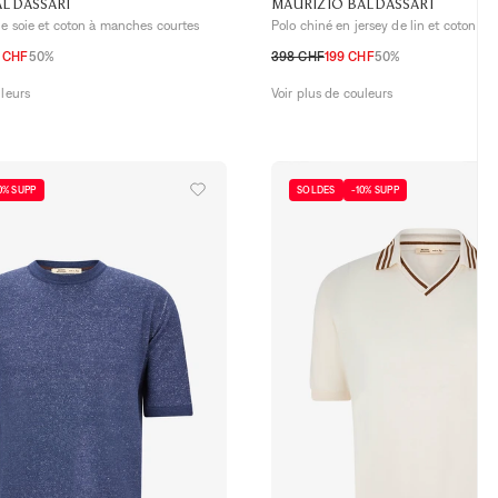
ALDASSARI
MAURIZIO BALDASSARI
de soie et coton à manches courtes
Polo chiné en jersey de lin et coton
0 CHF
50%
398 CHF
199 CHF
50%
S
M
L
XL
XXL
uleurs
Voir plus de couleurs
0% SUPP
SOLDES
-10% SUPP