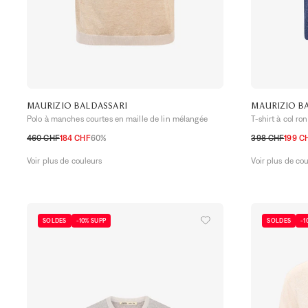
MAURIZIO BALDASSARI
MAURIZIO B
Polo à manches courtes en maille de lin mélangée
T-shirt à col ro
460 CHF
184 CHF
60%
398 CHF
199 C
S
M
L
XL
XXL
M
L
XL
XXL
Voir plus de couleurs
Voir plus de co
SOLDES
-10% SUPP
SOLDES
-1