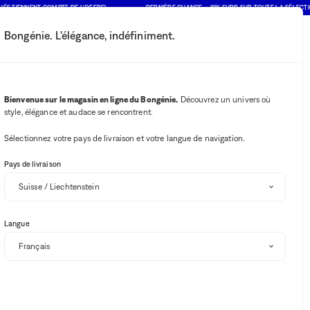
NNENT COMPTE DE L'OFFRE)
DERNIÈRE CHANCE : -10% SUPP. SUR TOUTE LA SÉLECTION SOLD
Bongénie. L'élégance, indéfiniment.
Mon compte
Vos notifications
Bouton Wishlist
Bouton panie
2
Choisir mon magasin
Bienvenue sur le magasin en ligne du Bongénie.
Découvrez un univers où
style, élégance et audace se rencontrent.
BG Club
Sélectionnez votre pays de livraison et votre langue de navigation.
Pays de livraison
Langue