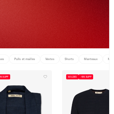
ses
Pulls et mailles
Vestes
Shorts
Manteaux
Mail
0% SUPP
SOLDES
-10% SUPP