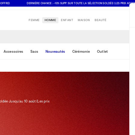
DERNIÈRE CHANCE : -10% SUPP. SUR TOUTE LA SÉLECTION SOLDÉE (LES PRIX AFFICHÉS TIE
FEMME
HOMME
ENFANT
MAISON
BEAUTÉ
Accessoires
Sacs
Nouveautés
Cérémonie
Outlet
dée Jusqu'au 10 août (Les prix