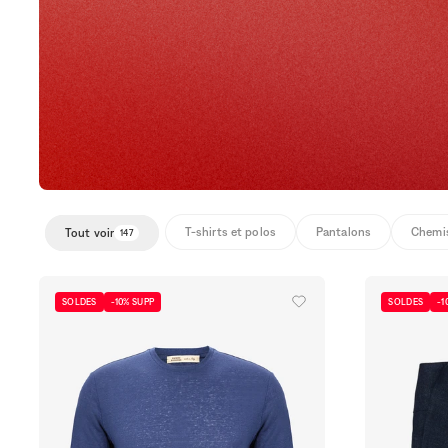
T-shirts et polos
Pantalons
Chemi
Tout voir
147
SOLDES
-10% SUPP
SOLDES
-1