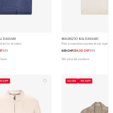
ALDASSARI
MAURIZIO BALDASSARI
nd en lin et coton
Polo à manches courtes et col rayé en 
HF
50%
529 CHF
264.50 CHF
50%
S
M
L
XL
uleurs
Voir plus de couleurs
0% SUPP
SOLDES
-10% SUPP