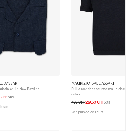
ALDASSARI
MAURIZIO BALDASSARI
cubain en lin New Bowling
Pull à manches courtes maille chevron 
coton
0 CHF
50%
459 CHF
229.50 CHF
50%
uleurs
S
M
L
XL
Voir plus de couleurs