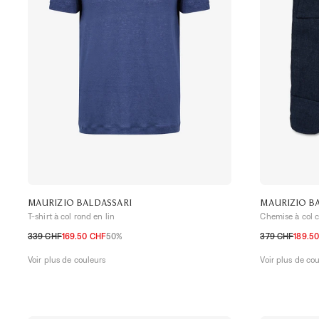
MAURIZIO BALDASSARI
MAURIZIO B
T-shirt à col rond en lin
Chemise à col 
339 CHF
169.50 CHF
50%
379 CHF
189.5
S
M
L
XL
XXL
S
M
L
XL
Voir plus de couleurs
Voir plus de co