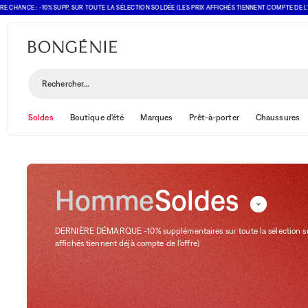
E : -10% SUPP. SUR TOUTE LA SÉLECTION SOLDÉE (LES PRIX AFFICHÉS TIENNENT COMPTE DE L'OFFRE)
Soldes
Trier et filtrer
(1)
Rechercher...
Soldes
Boutique d'été
Marques
Prêt-à-porter
Chaussures
Homme
Soldes
DERNIÈRE DÉMARQUE -10% supplémentaires sur toute la sélection sol
affichés tiennent déjà compte de l'offre)