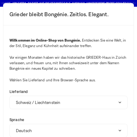
HANCE : 10% EXTRA-RABATT AUF DIE GESAMTE SALE-AUSWAHL (ANGEGEBENE PREISE SCHLIESSEN RABA
Grieder bleibt Bongénie. Zeitlos. Elegant.
Suchen-Button
Ihre Benachrichtig
Warenkorb-Butt
2
Menü
Weihnachtsdekoration
Dekoration
Willkommen im Online-Shop von Bongénie.
Entdecken Sie eine Welt, in
Weihnachtsdekoration
der Stil, Eleganz und Kühnheit aufeinander treffen.
Vor einigen Monaten haben wir das historische GRIEDER-Haus in Zürich
verlassen, und freuen uns, mit Ihnen schweizweit unter dem Namen
Bongénie ein neues Kapitel zu schreiben.
CASPARI
VONDELS
Alle anzeigen
2
Sale
Wählen Sie Lieferland und Ihre Browser-Sprache aus.
Lieferland
Sommer-Shop
SALE
-10% EXTRA
Marken
Sprache
Kerzen und Raumdüfte