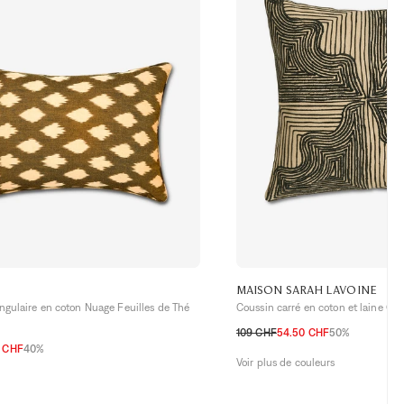
MAISON SARAH LAVOINE
ngulaire en coton Nuage Feuilles de Thé
Coussin carré en coton et laine On
109 CHF
54.50 CHF
50%
0 CHF
40%
TU
Voir plus de couleurs