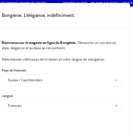
TIENNENT COMPTE DE L'OFFRE)
DERNIÈRE CHANCE : -10% SUPP. SUR TOUTE LA SÉLECTION S
Bongénie. L'élégance, indéfiniment.
Mon compte
Vos notifications
Bouton Wishlist
Bouton panie
2
Choisir mon magasin
Bienvenue sur le magasin en ligne du Bongénie.
Découvrez un univers où
style, élégance et audace se rencontrent.
BG Club
Sélectionnez votre pays de livraison et votre langue de navigation.
RUPTURE DE STOCK
Pays de livraison
MAISON SARAH LAVOINE
Coussin rectangulaire en coton et laine Mirage
Langue
BG
98 CHF
+ 98
MULTICOLORE