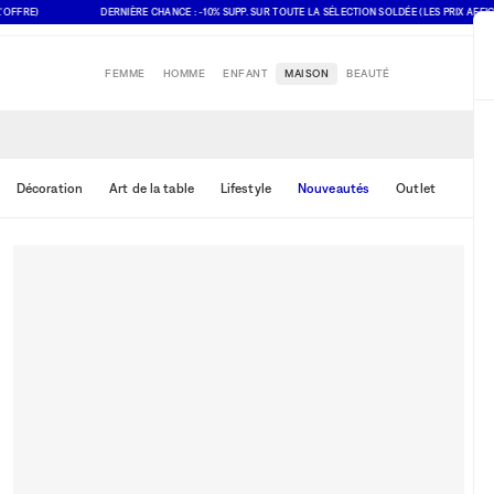
E)
DERNIÈRE CHANCE : -10% SUPP. SUR TOUTE LA SÉLECTION SOLDÉE (LES PRIX AFFICHÉS 
FEMME
HOMME
ENFANT
MAISON
BEAUTÉ
Décoration
Art de la table
Lifestyle
Nouveautés
Outlet