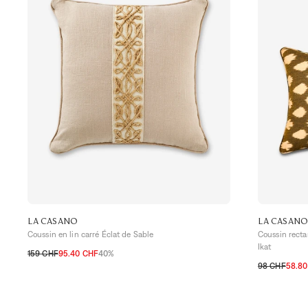
LA CASANO
LA CASANO
Coussin en lin carré Éclat de Sable
Coussin recta
Ikat
159 CHF
95.40 CHF
40%
TU
98 CHF
58.8
TU