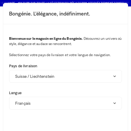
E CHANCE : -10% SUPP. SUR TOUTE LA SÉLECTION SOLDÉE (LES PRIX AFFICHÉS TIENNENT COMPTE DE L
Bongénie. L'élégance, indéfiniment.
Bouton rechercher
Vos notifications
Bouton panier
Soldes
Trier et filtrer
(1)
2
Menu
Soldes
Bienvenue sur le magasin en ligne du Bongénie.
Découvrez un univers où
style, élégance et audace se rencontrent.
DERNIÈRE DÉMARQUE -10% supplémentaires sur toute la sélection
Sélectionnez votre pays de livraison et votre langue de navigation.
soldée Jusqu'au 10 août (Les prix affichés tiennent déjà compte de
l'offre)
Pays de livraison
Soldes
Boutique d'été
Langue
Marques
Bougies et parfums d'intérieur