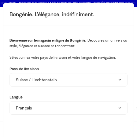
RE CHANCE : -10% SUPP. SUR TOUTE LA SÉLECTION SOLDÉE (LES PRIX AFFICHÉS TIENNENT COMPTE DE L
Bongénie. L'élégance, indéfiniment.
Bouton rechercher
Vos notifications
Bouton panier
2
Menu
ONNO Collection
Marque
Bienvenue sur le magasin en ligne du Bongénie.
Découvrez un univers où
ONNO Collection
style, élégance et audace se rencontrent.
Sélectionnez votre pays de livraison et votre langue de navigation.
Aucun résultat ""
Pays de livraison
Soldes
ONNO Collection pour la maison
Boutique d'été
Langue
Suggestions
Fabiana Filippi
Brunello Cucinelli
Polo 
Marques
Bougies et parfums d'intérieur