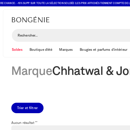
 CHANCE : -10% SUPP. SUR TOUTE LA SÉLECTION SOLDÉE (LES PRIX AFFICHÉS TIENNENT COMPTE DE L'O
Chhatwal & Jonsson
Rechercher...
Soldes
Boutique d'été
Marques
Bougies et parfums d'intérieur
Marque
Chhatwal & J
Trier et filtrer
Aucun résultat ""