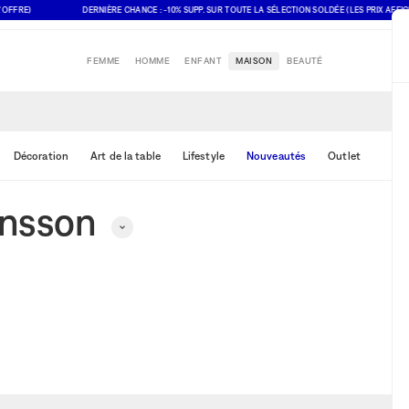
FFRE)
DERNIÈRE CHANCE : -10% SUPP. SUR TOUTE LA SÉLECTION SOLDÉE (LES PRIX AFFICH
FEMME
HOMME
ENFANT
MAISON
BEAUTÉ
Décoration
Art de la table
Lifestyle
Nouveautés
Outlet
onsson