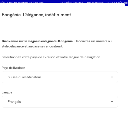
ÉS TIENNENT COMPTE DE L'OFFRE)
DERNIÈRE CHANCE : -10% SUPP. SUR TOUTE LA SÉLECTIO
Bongénie. L'élégance, indéfiniment.
Mon compte
Vos notifications
Bouton Wishlist
Bouton panie
2
Choisir mon magasin
Bienvenue sur le magasin en ligne du Bongénie.
Découvrez un univers où
style, élégance et audace se rencontrent.
BG Club
Sélectionnez votre pays de livraison et votre langue de navigation.
Pays de livraison
Disponibilité en magasin
Langue