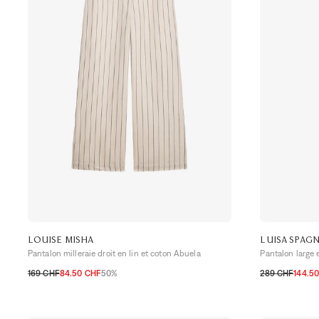
LOUISE MISHA
LUISA SPAG
Pantalon milleraie droit en lin et coton Abuela
Pantalon large e
169 CHF
84.50 CHF
50%
289 CHF
144.5
32 CH
34 CH
36 CH
38 CH
34 CH
36 CH