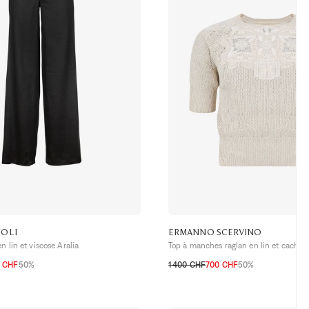
NOLI
ERMANNO SCERVINO
n lin et viscose Aralia
Top à manches raglan en lin et cachem
0 CHF
50%
1 400 CHF
700 CHF
50%
38 CH
40 CH
42 CH
34 CH
36 CH
38 CH
40 CH