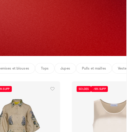
emises et blouses
Tops
Jupes
Pulls et mailles
Vestes
0% SUPP
SOLDES
-10% SUPP