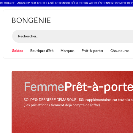
CE : -10% SUPP. SUR TOUTE LA SÉLECTION SOLDÉE (LES PRIX AFFICHÉS TIENNENT COMPTE DE L'OFFRE)
Prêt-à-porter
Rechercher...
Soldes
Boutique d'été
Marques
Prêt-à-porter
Chaussures
Femme
Prêt-à-port
SOLDES: DERNIÈRE DÉMARQUE -10% supplémentaires sur toute la sél
(Les prix affichés tiennent déjà compte de l'offre)