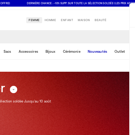
DERNIÈRE CHANCE : -10% SUPP. SUR TOUTE LA SÉLECTION SOLDÉE (LES PRIX AFFICHÉS TI
FEMME
HOMME
ENFANT
MAISON
BEAUTÉ
Sacs
Accessoires
Bijoux
Cérémonie
Nouveautés
Outlet
R
er
ection soldée Jusqu'au 10 août