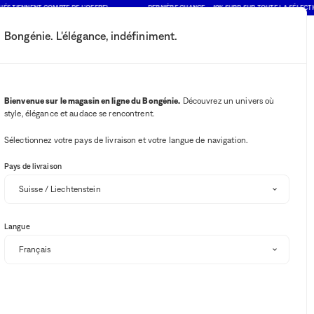
ENNENT COMPTE DE L'OFFRE)
DERNIÈRE CHANCE : -10% SUPP. SUR TOUTE LA SÉLECTION SOL
Bongénie. L'élégance, indéfiniment.
Mon compte
Vos notifications
Bouton Wishlist
Bouton panie
2
Choisir mon magasin
Bienvenue sur le magasin en ligne du Bongénie.
Découvrez un univers où
style, élégance et audace se rencontrent.
BG Club
eawake & Bongénie
Sélectionnez votre pays de livraison et votre langue de navigation.
Pays de livraison
Langue