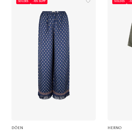
SOLDES
-10% SUPP
SOLDES
-1
DÔEN
HERNO