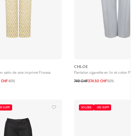
E
CHLOE
en satin de soie imprimé Florasa
Pantalon cigarette en lin et coton PA0
0 CHF
40%
749 CHF
374.50 CHF
50%
L
34 CH
36 CH
38 CH
40 CH
0% SUPP
SOLDES
-10% SUPP