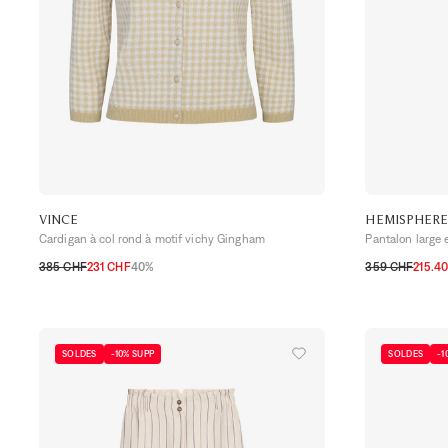
VINCE
HEMISPHER
Cardigan à col rond à motif vichy Gingham
Pantalon large 
385 CHF
231 CHF
40%
359 CHF
215.4
XS
S
M
L
XL
XS
S
M
L
X
SOLDES
-10% SUPP
SOLDES
-1