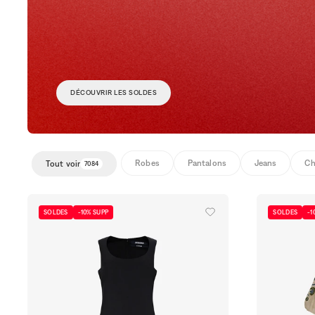
DÉCOUVRIR LES SOLDES
Robes
Pantalons
Jeans
Ch
Tout voir
7084
SOLDES
-10% SUPP
SOLDES
-1