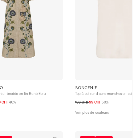
70
BONGÉNIE
idi brodée en lin René Ecru
Top à col rond sans manches en soie
0 CHF
40%
198 CHF
99 CHF
50%
36 CH
38 CH
40 CH
42 CH
32 CH
34 CH
36 CH
38 CH
40 CH
Voir plus de couleurs
46 CH