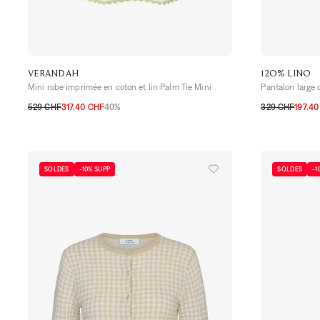
VERANDAH
120% LINO
Mini robe imprimée en coton et lin Palm Tie Mini
Pantalon large 
529 CHF
317.40 CHF
40%
329 CHF
197.4
S
M
L
34 CH
36 CH
SOLDES
-10% SUPP
SOLDES
-1