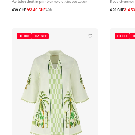
Pantalon droit imprimé en soie et viscose Lavon
Robe chemise mi
439 CHF
263.40 CHF
40%
629 CHF
314.5
XS
S
M
L
XL
32 CH
34 CH
SOLDES
-10% SUPP
SOLDES
-1