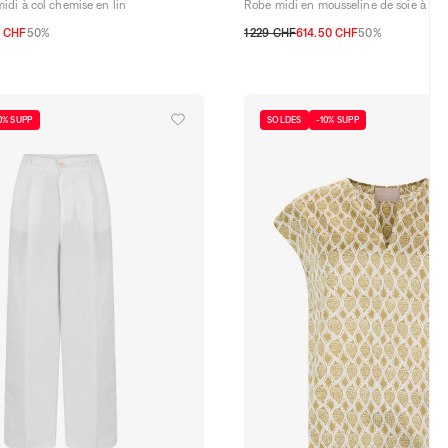
di à col chemise en lin
Robe midi en mousseline de soie à pois
0 CHF
50%
1 229 CHF
614.50 CHF
50%
36 CH
38 CH
40 CH
42 CH
44 CH
34 CH
36 CH
38 CH
40 CH
0% SUPP
SOLDES
-10% SUPP