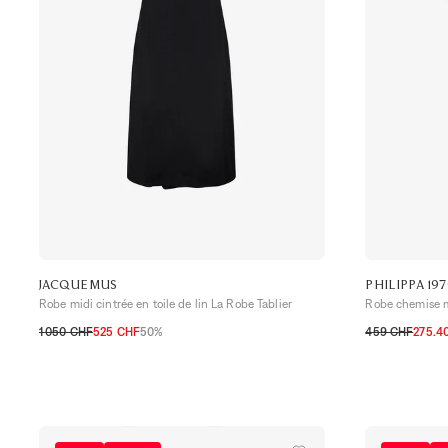
JACQUEMUS
PHILIPPA 19
Robe midi cintrée en toile de lin La Robe Tablier
Robe chemise m
1 050 CHF
525 CHF
50%
459 CHF
275.4
32 CH
34 CH
36 CH
38 CH
40 CH
32 CH
34 CH