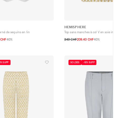
HEMISPHERE
orné de sequins en lin
Top sans manches à col V en soie imp
0 CHF
40%
349 CHF
209.40 CHF
40%
38 CH
40 CH
42 CH
XS
S
M
L
XL
0% SUPP
SOLDES
-10% SUPP