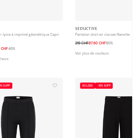
SEDUCTIVE
n lycra à imprimé géométrique Capri
Pantalon droit en viscose Nanette
219 CHF
87.60 CHF
60%
0 CHF
40%
32 CH
34 CH
36 CH
38 CH
40 CH
Voir plus de couleurs
36 CH
38 CH
40 CH
42 CH
44 CH
uleurs
0% SUPP
SOLDES
-10% SUPP