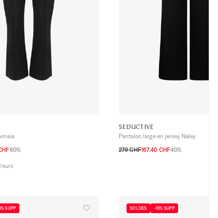
SEDUCTIVE
 Amaia
Pantalon large en jersey Naley
 CHF
60%
279 CHF
167.40 CHF
40%
36 CH
38 CH
40 CH
42 CH
44 CH
32 CH
34 CH
36 CH
38 CH
40 CH
uleurs
0% SUPP
SOLDES
-10% SUPP