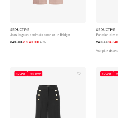
SEDUCTIVE
SEDUCTIVE
Jean large en denim de coton et lin Bridget
Pantalon slim e
349 CHF
209.40 CHF
40%
249 CHF
149.4
32 CH
34 CH
36 CH
38 CH
40 CH
42 CH
44 CH
32 CH
34 CH
Voir plus de co
SOLDES
-10% SUPP
SOLDES
-1