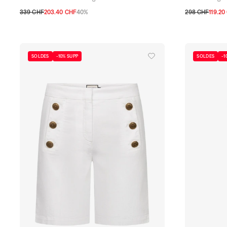
339 CHF
203.40 CHF
40%
298 CHF
119.20
32 CH
34 CH
36 CH
38 CH
40 CH
42 CH
44 CH
32 CH
34 CH
SOLDES
-10% SUPP
SOLDES
-1