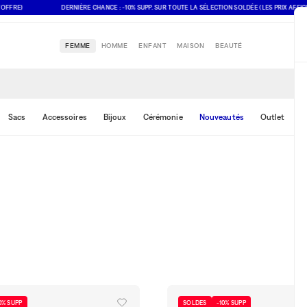
E)
DERNIÈRE CHANCE : -10% SUPP. SUR TOUTE LA SÉLECTION SOLDÉE (LES PRIX AFFICHÉS T
FEMME
HOMME
ENFANT
MAISON
BEAUTÉ
Sacs
Accessoires
Bijoux
Cérémonie
Nouveautés
Outlet
R
0% SUPP
SOLDES
-10% SUPP