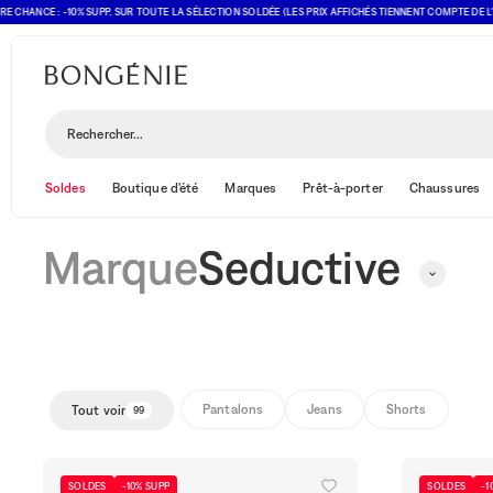
NCE : -10% SUPP. SUR TOUTE LA SÉLECTION SOLDÉE (LES PRIX AFFICHÉS TIENNENT COMPTE DE L'OFFR
Seductive
Rechercher...
Soldes
Boutique d'été
Marques
Prêt-à-porter
Chaussures
Marque
Seductive
Pantalons
Jeans
Shorts
Tout voir
99
SOLDES
-10% SUPP
SOLDES
-1