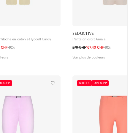
SEDUCTIVE
ffiloché en coton et lyocell Cindy
Pantalon droit Amaia
0 CHF
40%
279 CHF
167.40 CHF
40%
36 CH
38 CH
40 CH
42 CH
44 CH
32 CH
34 CH
36 CH
38 CH
40 CH
uleurs
Voir plus de couleurs
0% SUPP
SOLDES
-10% SUPP