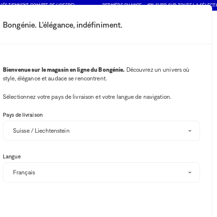
IENNENT COMPTE DE L'OFFRE)
DERNIÈRE CHANCE : -10% SUPP. SUR TOUTE LA SÉLECTION SO
Bongénie. L'élégance, indéfiniment.
Mon compte
Vos notifications
Bouton Wishlist
Bouton panie
2
Choisir mon magasin
Bienvenue sur le magasin en ligne du Bongénie.
Découvrez un univers où
style, élégance et audace se rencontrent.
BG Club
eawake & Bongénie
Sélectionnez votre pays de livraison et votre langue de navigation.
Pays de livraison
Disponibilité en magasin
Langue
Trier et filtrer
SOLDES
-10% SUPP