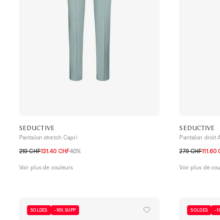
SEDUCTIVE
SEDUCTIVE
Pantalon stretch Capri
Pantalon droit
219 CHF
131.40 CHF
40%
279 CHF
111.60
32 CH
34 CH
36 CH
38 CH
40 CH
42 CH
44 CH
32 CH
34 CH
Voir plus de couleurs
Voir plus de co
SOLDES
-10% SUPP
SOLDES
-1