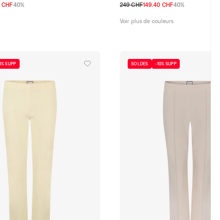
0 CHF
40%
249 CHF
149.40 CHF
40%
36 CH
38 CH
40 CH
42 CH
44 CH
32 CH
34 CH
36 CH
38 CH
40 CH
Voir plus de couleurs
0% SUPP
SOLDES
-10% SUPP