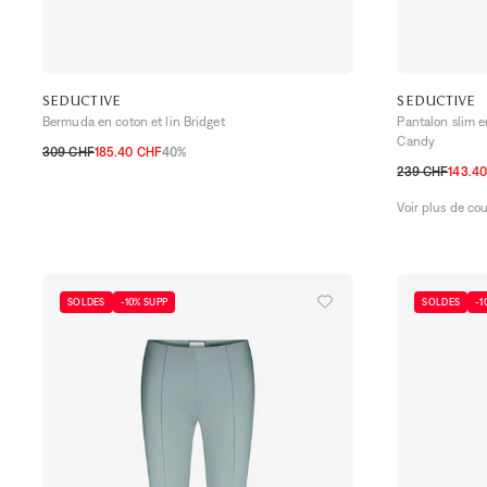
SEDUCTIVE
SEDUCTIVE
Bermuda en coton et lin Bridget
Pantalon slim e
Candy
309 CHF
185.40 CHF
40%
32 CH
34 CH
36 CH
38 CH
40 CH
42 CH
44 CH
239 CHF
143.4
32 CH
34 CH
Voir plus de co
SOLDES
-10% SUPP
SOLDES
-1