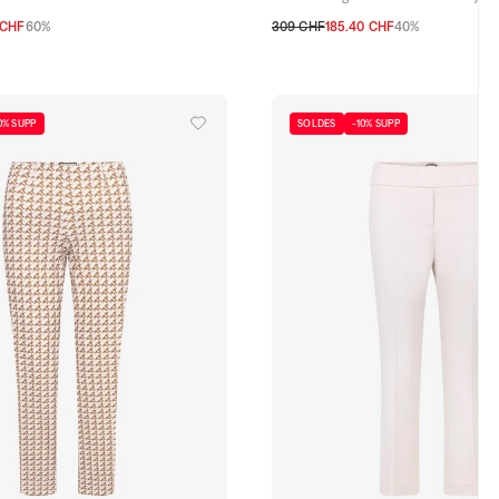
 CHF
60%
309 CHF
185.40 CHF
40%
36 CH
38 CH
40 CH
42 CH
44 CH
32 CH
34 CH
36 CH
38 CH
40 CH
46 CH
0% SUPP
SOLDES
-10% SUPP