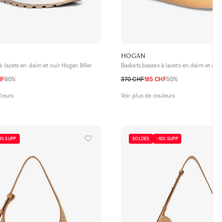
HOGAN
à lacets en daim et cuir Hogan 86er
Baskets basses à lacets en daim et cui
HF
60%
370 CHF
185 CHF
50%
6,5
37
37,5
38
38,5
39
39,5
40
35
36
36,5
37
37,5
38
38,5
39
uleurs
Voir plus de couleurs
41
0% SUPP
SOLDES
-10% SUPP