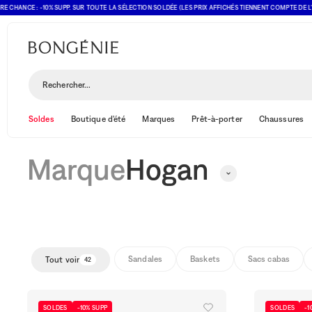
NCE : -10% SUPP. SUR TOUTE LA SÉLECTION SOLDÉE (LES PRIX AFFICHÉS TIENNENT COMPTE DE L'OFFRE
Hogan
Rechercher...
Soldes
Boutique d'été
Marques
Prêt-à-porter
Chaussures
Marque
Hogan
Sandales
Baskets
Sacs cabas
Tout voir
42
SOLDES
-10% SUPP
SOLDES
-1