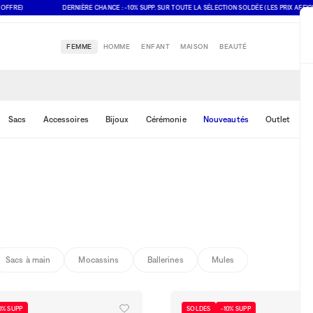
)
DERNIÈRE CHANCE : -10% SUPP. SUR TOUTE LA SÉLECTION SOLDÉE (LES PRIX AFFICHÉS T
FEMME
HOMME
ENFANT
MAISON
BEAUTÉ
Sacs
Accessoires
Bijoux
Cérémonie
Nouveautés
Outlet
R
Sacs à main
Mocassins
Ballerines
Mules
0% SUPP
SOLDES
-10% SUPP