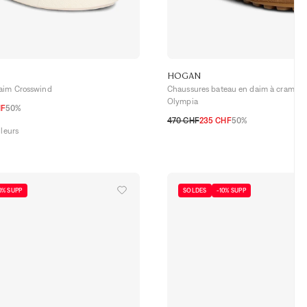
HOGAN
aim Crosswind
Chaussures bateau en daim à crampo
Olympia
HF
50%
6,5
37
37,5
38
38,5
39
39,5
40
470 CHF
235 CHF
50%
uleurs
35
35,5
36
36,5
37
37,5
38
38,5
41
0% SUPP
SOLDES
-10% SUPP