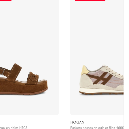
HOGAN
teau en daim H703
Baskets basses en cuir et filet H699