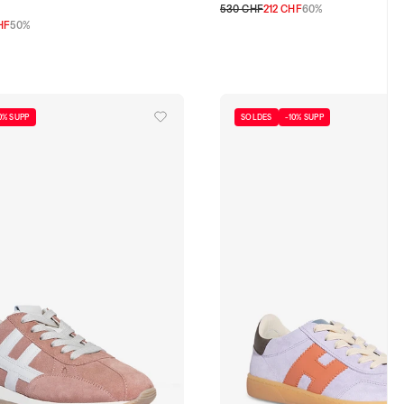
530 CHF
212 CHF
60%
HF
50%
35,5
36
36,5
37
37,5
38
38,5
39
6,5
37
37,5
38
38,5
39
39,5
40
40,5
0% SUPP
SOLDES
-10% SUPP