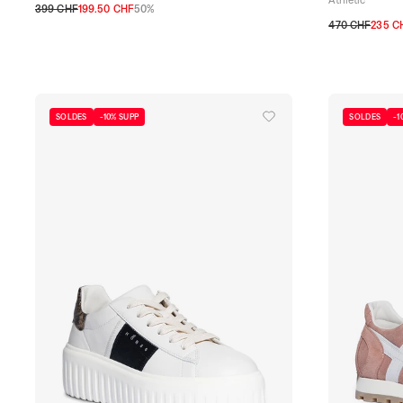
399 CHF
199.50 CHF
50%
36
36,5
37
37,5
38
38,5
39
39,5
40
40,5
470 CHF
235 C
35
35,5
36
3
40,5
41
SOLDES
-10% SUPP
SOLDES
-1