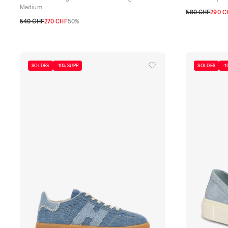
Medium
580 CHF
290 C
540 CHF
270 CHF
50%
35
35,5
36
3
TU
SOLDES
-10% SUPP
SOLDES
-1