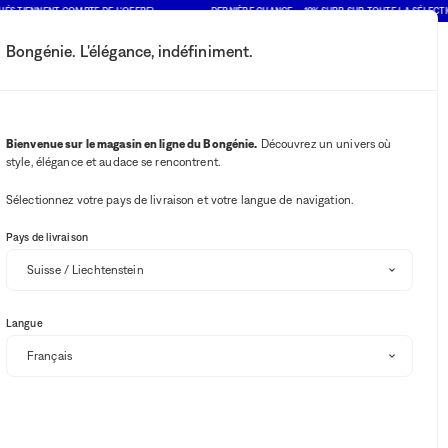
IENNENT COMPTE DE L'OFFRE)
DERNIÈRE CHANCE : -10% SUPP. SUR TOUTE LA SÉLECTION SO
Bongénie. L'élégance, indéfiniment.
Mon compte
Vos notifications
Bouton Wishlist
Bouton panie
2
Choisir mon magasin
Bienvenue sur le magasin en ligne du Bongénie.
Découvrez un univers où
style, élégance et audace se rencontrent.
BG Club
eawake & Bongénie
Sélectionnez votre pays de livraison et votre langue de navigation.
Pays de livraison
Disponibilité en magasin
Langue
Trier et filtrer
SOLDES
-10% SUPP