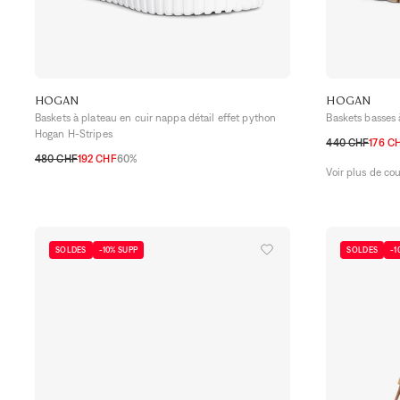
HOGAN
HOGAN
Baskets à plateau en cuir nappa détail effet python
Baskets basses 
Hogan H-Stripes
440 CHF
176 C
480 CHF
192 CHF
60%
35
35,5
36
3
Voir plus de co
35,5
36
36,5
37
37,5
38
38,5
39
39,5
40
41
40,5
SOLDES
-10% SUPP
SOLDES
-1