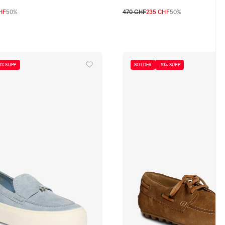
HF
50%
470 CHF
235 CHF
50%
6,5
37
37,5
38
39
39,5
40
41
35
35,5
36
36,5
37
37,5
38
38,5
40,5
41
0% SUPP
SOLDES
-10% SUPP