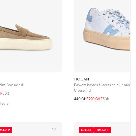
HOGAN
aim Crosswind
Baskets basses à lacets en cuir nappa
Crosswind
HF
50%
6,5
37
37,5
38
38,5
39
39,5
40
440 CHF
220 CHF
50%
uleurs
35
36
36,5
37
37,5
38
38,5
39
0% SUPP
SOLDES
-10% SUPP