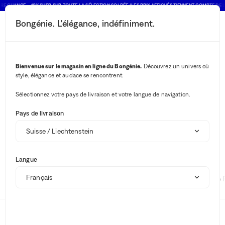
RE CHANCE : -10% SUPP. SUR TOUTE LA SÉLECTION SOLDÉE (LES PRIX AFFICHÉS TIENNENT COMPTE DE L
Bongénie. L'élégance, indéfiniment.
Bouton rechercher
Vos notifications
Bouton panier
2
Menu
Barbour x Farm Rio
Marque
Bienvenue sur le magasin en ligne du Bongénie.
Découvrez un univers où
Barbour x Farm Rio
style, élégance et audace se rencontrent.
Sélectionnez votre pays de livraison et votre langue de navigation.
Aucun résultat ""
Pays de livraison
Soldes
Barbour x Farm Rio pour femme
Boutique d'été
Langue
Suggestions
Fabiana Filippi
Brunello Cucinelli
Polo 
Marques
Prêt-à-porter