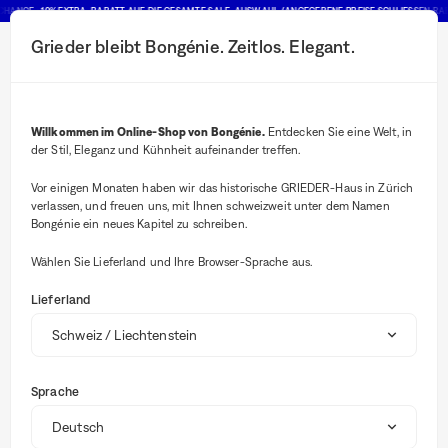
HANCE : 10% EXTRA-RABATT AUF DIE GESAMTE SALE-AUSWAHL (ANGEGEBENE PREISE SCHLIESSEN RABAT
Grieder bleibt Bongénie. Zeitlos. Elegant.
Suchen-Button
Ihre Benachrichtig
Warenkorb-Butt
2
Menü
Willkommen im Online-Shop von Bongénie.
Entdecken Sie eine Welt, in
der Stil, Eleganz und Kühnheit aufeinander treffen.
Vor einigen Monaten haben wir das historische GRIEDER-Haus in Zürich
verlassen, und freuen uns, mit Ihnen schweizweit unter dem Namen
Bongénie ein neues Kapitel zu schreiben.
Sale
Wählen Sie Lieferland und Ihre Browser-Sprache aus.
Lieferland
Sommer-Shop
Marken
Sprache
Gesichtspflege