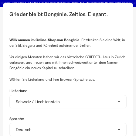
HANCE : 10% EXTRA-RABATT AUF DIE GESAMTE SALE-AUSWAHL (ANGEGEBENE PREISE SCHLIESSEN RABAT
Grieder bleibt Bongénie. Zeitlos. Elegant.
Suchen-Button
Ihre Benachrichtig
Warenkorb-Butt
2
Menü
Willkommen im Online-Shop von Bongénie.
Entdecken Sie eine Welt, in
der Stil, Eleganz und Kühnheit aufeinander treffen.
Vor einigen Monaten haben wir das historische GRIEDER-Haus in Zürich
verlassen, und freuen uns, mit Ihnen schweizweit unter dem Namen
Bongénie ein neues Kapitel zu schreiben.
Sale
Wählen Sie Lieferland und Ihre Browser-Sprache aus.
Lieferland
Sommer-Shop
Marken
Sprache
Gesichtspflege