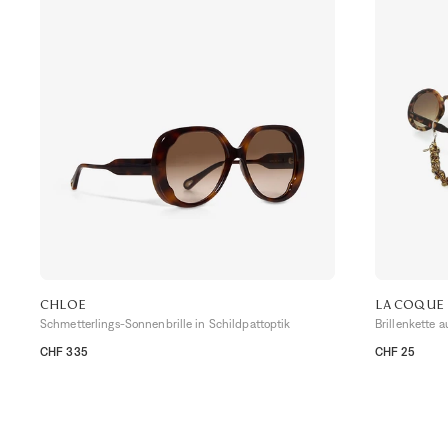
CHLOE
LA COQUE 
Schmetterlings-Sonnenbrille in Schildpattoptik
Brillenkette 
CHF 335
CHF 25
TU
TU