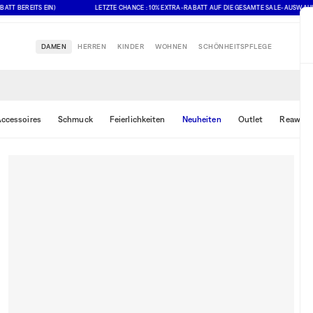
BEREITS EIN)
LETZTE CHANCE : 10% EXTRA-RABATT AUF DIE GESAMTE SALE-AUSWAHL (ANG
DAMEN
HERREN
KINDER
WOHNEN
SCHÖNHEITSPFLEGE
ccessoires
Schmuck
Feierlichkeiten
Neuheiten
Outlet
Reawake