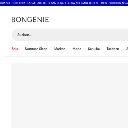
CE : 10% EXTRA-RABATT AUF DIE GESAMTE SALE-AUSWAHL (ANGEGEBENE PREISE SCHLIESSEN RABATT 
Suchen...
Sale
Sommer-Shop
Marken
Mode
Schuhe
Taschen
A