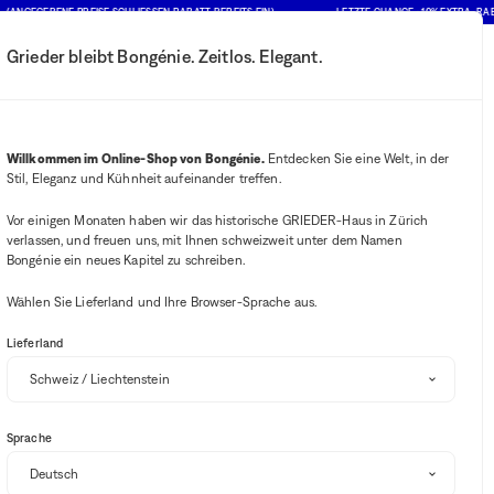
EGEBENE PREISE SCHLIESSEN RABATT BEREITS EIN)
LETZTE CHANCE : 10% EXTRA-RABATT
Grieder bleibt Bongénie. Zeitlos. Elegant.
Mein Konto
Ihre Benachrichtigung
Wishlist-Button
Warenkorb-B
2
Mein Geschäft auswählen
Willkommen im Online-Shop von Bongénie.
Entdecken Sie eine Welt, in der
Stil, Eleganz und Kühnheit aufeinander treffen.
BG Club
 & Bongénie
Vor einigen Monaten haben wir das historische GRIEDER-Haus in Zürich
verlassen, und freuen uns, mit Ihnen schweizweit unter dem Namen
LIEFERENGPASS
Bongénie ein neues Kapitel zu schreiben.
Wählen Sie Lieferland und Ihre Browser-Sprache aus.
BOTTEGA VENETA
Sonnenbrille aus Acetat in Schildpattoptik Classic Square
Lieferland
BG
CHF 415
+ 415
Sprache
Einheitsgrösse