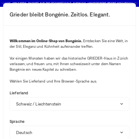
NCE : 10% EXTRA-RABATT AUF DIE GESAMTE SALE-AUSWAHL (ANGEGEBENE PREISE SCHLIESSEN RABATT
Grieder bleibt Bongénie. Zeitlos. Elegant.
Suchen-Button
Ihre Benachrichtig
Warenkorb-Butt
2
Menü
Piero Restelli
Marke
Willkommen im Online-Shop von Bongénie.
Entdecken Sie eine Welt, in
Piero Restelli
der Stil, Eleganz und Kühnheit aufeinander treffen.
Vor einigen Monaten haben wir das historische GRIEDER-Haus in Zürich
verlassen, und freuen uns, mit Ihnen schweizweit unter dem Namen
Bongénie ein neues Kapitel zu schreiben.
Handschuhe
Alle anzeigen
21
Sale
Wählen Sie Lieferland und Ihre Browser-Sprache aus.
Lieferland
Sommer-Shop
Marken
Sprache
Mode