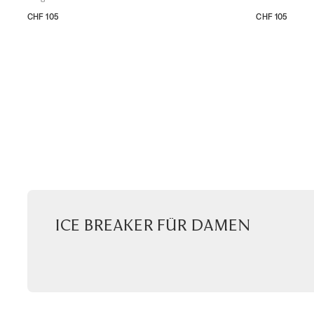
CHF 105
CHF 105
XS
S
M
L
XS
S
M
L
Ice Breaker für Damen