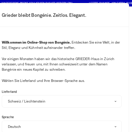
GEGEBENE PREISE SCHLIESSEN RABATT BEREITS EIN)
LETZTE CHANCE : 10% EXTRA-RABATT
Grieder bleibt Bongénie. Zeitlos. Elegant.
Mein Konto
Ihre Benachrichtigung
Wishlist-Button
Warenkorb-B
2
Mein Geschäft auswählen
Willkommen im Online-Shop von Bongénie.
Entdecken Sie eine Welt, in der
Stil, Eleganz und Kühnheit aufeinander treffen.
BG Club
 & Bongénie
Vor einigen Monaten haben wir das historische GRIEDER-Haus in Zürich
verlassen, und freuen uns, mit Ihnen schweizweit unter dem Namen
Bongénie ein neues Kapitel zu schreiben.
Verfügbarkeit im Geschäft
Wählen Sie Lieferland und Ihre Browser-Sprache aus.
Lieferland
Sortieren und filtern
Sprache