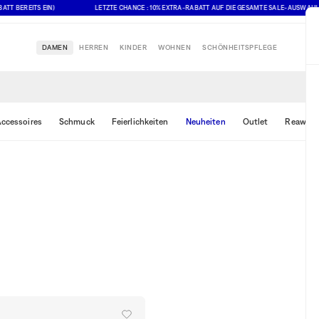
BEREITS EIN)
LETZTE CHANCE : 10% EXTRA-RABATT AUF DIE GESAMTE SALE-AUSWAHL (AN
DAMEN
HERREN
KINDER
WOHNEN
SCHÖNHEITSPFLEGE
ccessoires
Schmuck
Feierlichkeiten
Neuheiten
Outlet
Reawake