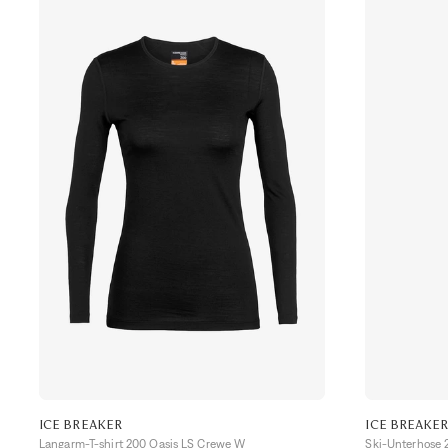
ICE BREAKER
ICE BREAKE
Langarm-T-shirt 200 Oasis LS Crewe W
Ski-Unterhose 