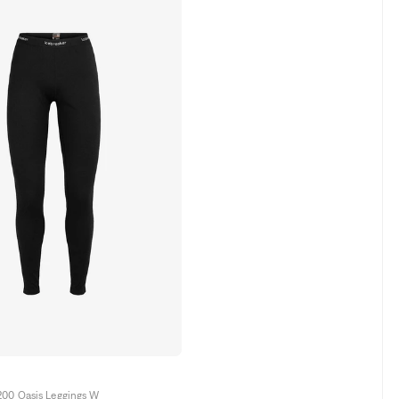
R
200 Oasis Leggings W