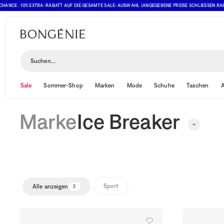
NCE : 10% EXTRA-RABATT AUF DIE GESAMTE SALE-AUSWAHL (ANGEGEBENE PREISE SCHLIESSEN RABATT 
Ice Breaker
Suchen...
Sale
Sommer-Shop
Marken
Mode
Schuhe
Taschen
A
Marke
Ice Breaker
Sport
Alle anzeigen
2