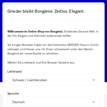
Sie
werden
Suchen-Button
Ihre Benachrichtig
Warenkorb-Butt
2
Grieder bleibt Bongénie. Zeitlos. Elegant.
Menü
zur
ausführlichen
Beschreibung
der
Suche
Frage
Willkommen im Online-Shop von Bongénie.
Entdecken Sie eine Welt, in
weitergeleitet.
der Stil, Eleganz und Kühnheit aufeinander treffen.
Bei
der
Vor einigen Monaten haben wir das historische GRIEDER-Haus in Zürich
Ein
verlassen, und freuen uns, mit Ihnen schweizweit unter dem Namen
Die häufigsten Suchanfragen
von
Bongénie ein neues Kapitel zu schreiben.
Wer
in
VERFOLGEN SIE MEINE BESTELLUNG
Wählen Sie Lieferland und Ihre Browser-Sprache aus.
die
Suc
GRÖSSENRATGEBER
RETOURE MACHEN
Lieferland
wer
aut
Vor
ange
Startseite
um
Sprache
die
BG Club
Aus
Kundenkonto
zu
erle