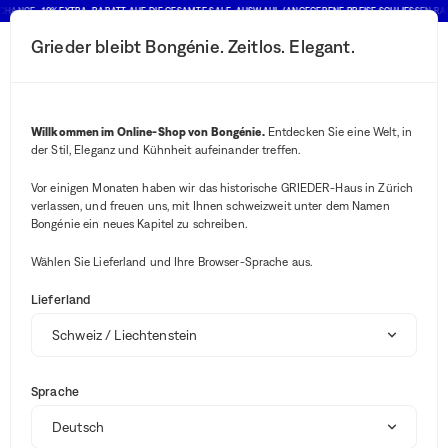
HANCE : 10% EXTRA-RABATT AUF DIE GESAMTE SALE-AUSWAHL (ANGEGEBENE PREISE SCHLIESSEN RABAT
Grieder bleibt Bongénie. Zeitlos. Elegant.
Suchen-Button
Ihre Benachrichtig
Warenkorb-Butt
2
Menü
Willkommen im Online-Shop von Bongénie.
Entdecken Sie eine Welt, in
der Stil, Eleganz und Kühnheit aufeinander treffen.
SALE: LETZTE CHANCE -
Profitieren Sie bis 10. August
Vor einigen Monaten haben wir das historische GRIEDER-Haus in Zürich
verlassen, und freuen uns, mit Ihnen schweizweit unter dem Namen
von 10% Extra-Rabatt auf das
Bongénie ein neues Kapitel zu schreiben.
gesamte Sale-Sortiment.
Wählen Sie Lieferland und Ihre Browser-Sprache aus.
Online und in den
Geschäften
Lieferland
Sprache
BG Club