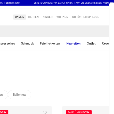
EITS EIN)
LETZTE CHANCE : 10% EXTRA-RABATT AUF DIE GESAMTE SALE-AUSWAHL (ANGEG
DAMEN
HERREN
KINDER
WOHNEN
SCHÖNHEITSPFLEGE
ccessoires
Schmuck
Feierlichkeiten
Neuheiten
Outlet
Reawake
ten
Ballerinas
 EXTRA
SALE
-10% EXTRA