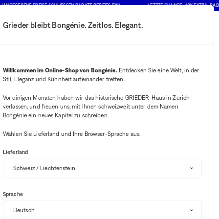
EBENE PREISE SCHLIESSEN RABATT BEREITS EIN)
LETZTE CHANCE : 10% EXTRA-RABATT AU
Grieder bleibt Bongénie. Zeitlos. Elegant.
Mein Konto
Ihre Benachrichtigung
Wishlist-Button
Warenkorb-B
2
Mein Geschäft auswählen
Willkommen im Online-Shop von Bongénie.
Entdecken Sie eine Welt, in der
Stil, Eleganz und Kühnheit aufeinander treffen.
BG Club
 & Bongénie
Vor einigen Monaten haben wir das historische GRIEDER-Haus in Zürich
verlassen, und freuen uns, mit Ihnen schweizweit unter dem Namen
Bongénie ein neues Kapitel zu schreiben.
Wählen Sie Lieferland und Ihre Browser-Sprache aus.
Lieferland
Sortieren und filtern
(1)
Sprache
SALE
-10% EXTRA