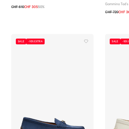
Gommino Tod's
CHF 610
CHF 305
50%
36
37
37,5
38
38,5
39
40
CHF 720
CHF 3
36
36,5
37
3
SALE
-10% EXTRA
SALE
-10%