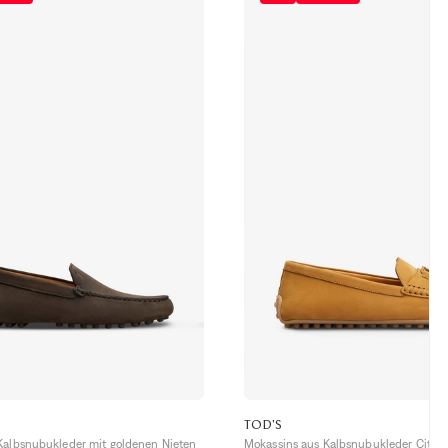
TOD'S
Kalbsnubukleder mit goldenen Nieten
Mokassins aus Kalbsnubukleder City