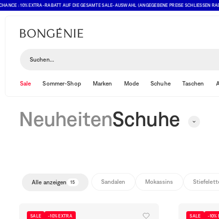
 : 10% EXTRA-RABATT AUF DIE GESAMTE SALE-AUSWAHL (ANGEGEBENE PREISE SCHLIESSEN RABATT BER
Schuhe
Sortieren und filtern
(1)
Suchen...
Sale
Sommer-Shop
Marken
Mode
Schuhe
Taschen
A
Neuheiten
Schuhe
Sandalen
Mokassins
Stiefelet
Alle anzeigen
15
SALE
-10% EXTRA
SALE
-10%