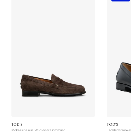
TOD'S
TOD'S
Mokassins aus Wildleder Gommino
Lackledermokas