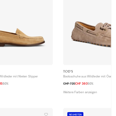
TOD'S
ildleder mit Nieten Slipper
Bootsschuhe aus Wildleder mit Ösen
15
50%
CHF 720
CHF 360
50%
8
38,5
39
40
41
36
37
37,5
38
38,5
39
40
41
Weitere Farben anzeigen
NEUHEITEN