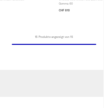
Gomma 60
7,5
38
38,5
39
39,5
40
40,5
41
CHF 810
36,5
37
37,5
38
38,5
39
40
15 Produkte angezeigt von 15