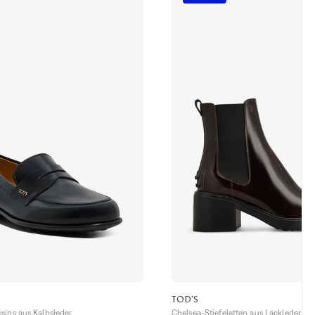
TOD'S
sins aus Kalbsleder
Chelsea-Stiefeletten aus Lackleder mi