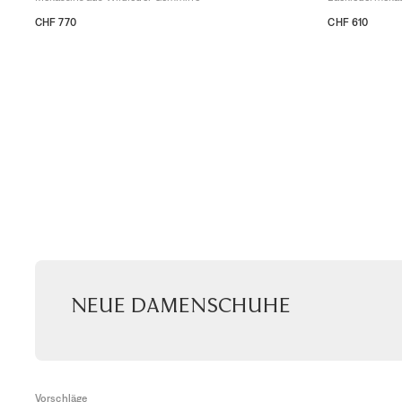
CHF 770
CHF 610
36
36,5
37
37,5
38
38,5
39
39,5
40
40,5
41
36
36,5
37
3
Neue Damenschuhe
Vorschläge