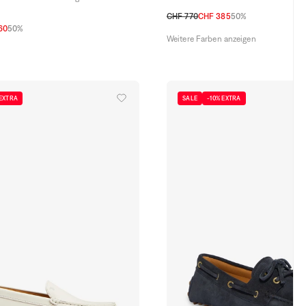
CHF 770
CHF 385
50%
60
50%
36
36,5
37
37,5
38
38,5
39
39,5
Weitere Farben anzeigen
7,5
38
38,5
39
40
41
 EXTRA
SALE
-10% EXTRA