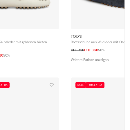
TOD'S
Kalbsleder mit goldenen Nieten
Bootsschuhe aus Wildleder mit Ösen
CHF 720
CHF 360
50%
60
50%
36
37
37,5
38
38,5
39
40
41
Weitere Farben anzeigen
7,5
38
38,5
39
40
41
 EXTRA
SALE
-10% EXTRA