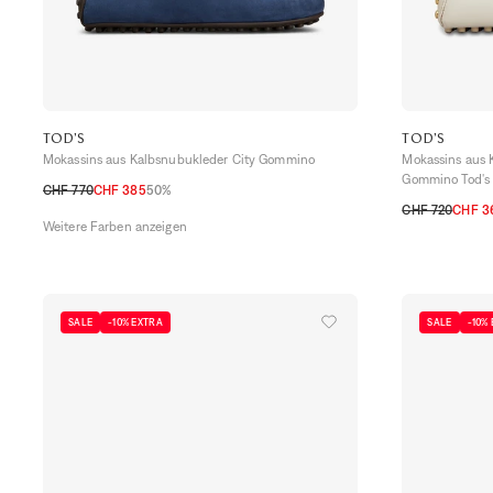
TOD'S
TOD'S
Mokassins aus Kalbsnubukleder City Gommino
Mokassins aus 
Gommino Tod's
CHF 770
CHF 385
50%
36
37
37,5
38
38,5
39
39,5
40
41
CHF 720
CHF 3
Weitere Farben anzeigen
36
36,5
37
3
SALE
-10% EXTRA
SALE
-10%