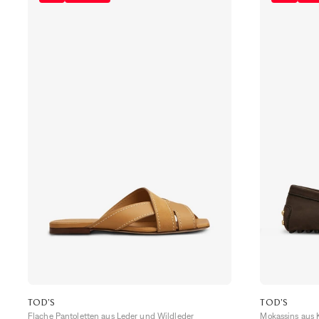
TOD'S
TOD'S
Flache Pantoletten aus Leder und Wildleder
Mokassins aus 