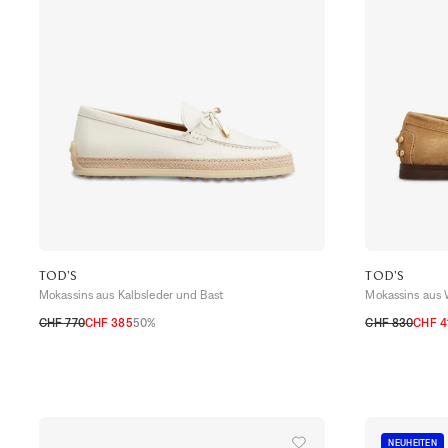
TOD'S
TOD'S
Mokassins aus Kalbsleder und Bast
Mokassins aus W
CHF 770
CHF 385
50%
CHF 830
CHF 4
36
37
37,5
38
38,5
39
40
36
37
37,5
3
NEUHEITEN